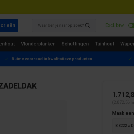
gorieën
Excl. btw
enhout
Vlonderplanken
Schuttingen
Tuinhout
Wapen
Ruime voorraad in kwalitatieve producten
 ZADELDAK
1.712,
(2.072,56
In
Maak een