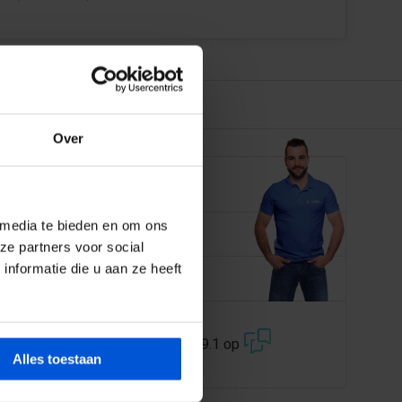
Over
EN JE GRAAG
 media te bieden en om ons
 358 228
ze partners voor social
nformatie die u aan ze heeft
@dejonghandelsonderneming.nl
3194
klanten geven ons een 9.1 op
Alles toestaan