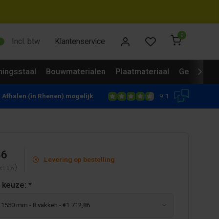
0
Incl. btw
Klantenservice
ingsstaal
Bouwmaterialen
Plaatmateriaal
Gevelbekl
9.1
Afhalen (in Rhenen) mogelijk
86
Levering op bestelling
)
cl. btw
 keuze:
*