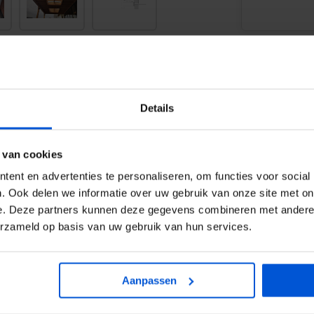
Details
WIJ HELP
 van cookies
 altijd gewerkt met de gat maat.
ent en advertenties te personaliseren, om functies voor social
0317
als de bestelde maat. Hierdoor
. Ook delen we informatie over uw gebruik van onze site met on
 maken en ontstaat er geen
e. Deze partners kunnen deze gegevens combineren met andere i
info
erzameld op basis van uw gebruik van hun services.
edoeld.
Aanpassen