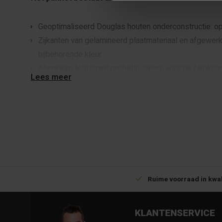
Geoptimaliseerd Douglas houten onderconstructie: op
Zijkanten van gelamineerd plaatmateriaal en afgewerk
bijbehorende kleur.
Aluminium lichtstraat profielsysteem voor de beglazin
Lees meer
RAL9005 (zwart) of RAL9010 naar keuze
(wit).
Enkel gelaagd veiligheidsglas 55.2.
Bevestigingsmateriaal en montagehandleiding.
Betrouwbare levering met tijdsindicatie
Ruime voorraad in kwal
Download Productveiligheid en contactgegevens 
KLANTENSERVICE