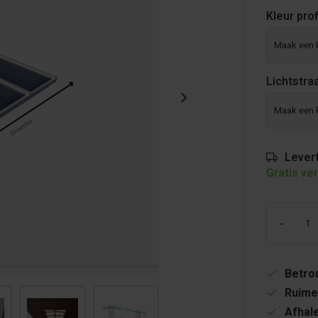
Kleur pro
Lichtstra
Levert
Gratis ve
-
Betrou
Ruime
Afhale