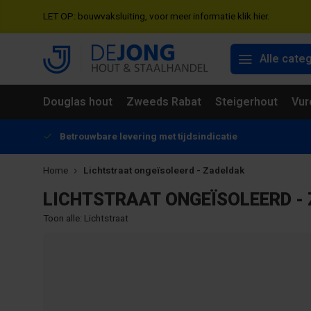
LET OP: bouwvaksluiting, voor meer informatie klik hier.
Alle cate
Douglas hout
Zweeds Rabat
Steigerhout
Vur
Betrouwbare levering met tijdsindicatie
Home
Lichtstraat ongeïsoleerd - Zadeldak
LICHTSTRAAT ONGEÏSOLEERD -
Toon alle:
Lichtstraat