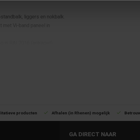
standbalk, liggers en nokbalk.
t met Vi-band paneel in
g in RAL7016 (antraciet),
itatieve producten
Afhalen (in Rhenen) mogelijk
Betrouw
TABS
GA DIRECT NAAR