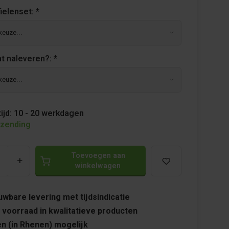
fielenset:
*
at naleveren?:
*
ijd: 10 - 20 werkdagen
rzending
Toevoegen aan
+
winkelwagen
wbare levering met tijdsindicatie
 voorraad in kwalitatieve producten
n (in Rhenen) mogelijk