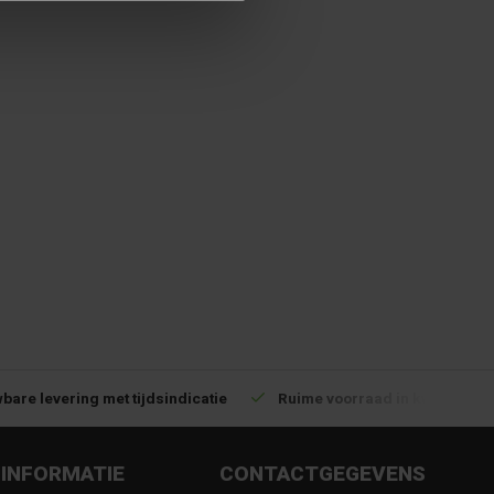
bare levering met tijdsindicatie
Ruime voorraad in kwalitatiev
INFORMATIE
CONTACTGEGEVENS