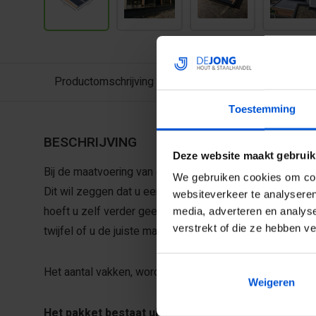
Productomschrijving
Toestemming
BESCHRIJVING
Deze website maakt gebruik
Bij de maatvoering van een lichtstraat, of daglicht wordt
We gebruiken cookies om cont
Dit wil zeggen dat u een gat maakt dat net zo groot is 
websiteverkeer te analyseren
hoeft u zelf verder geen ingewikkelde berekeningen te
media, adverteren en analys
verstrekt of die ze hebben v
twijfel of u de juiste maatvoering bestelt.
Het aantal vakken, wordt het aantal vakken glas mee b
Weigeren
Het pakket bestaat uit: