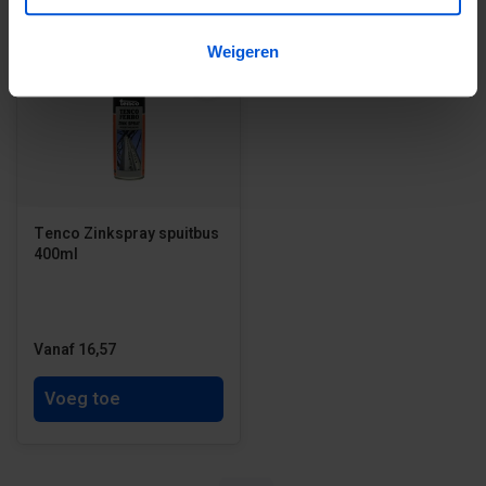
Weigeren
Tenco Zinkspray spuitbus
400ml
Vanaf 16,57
Voeg toe