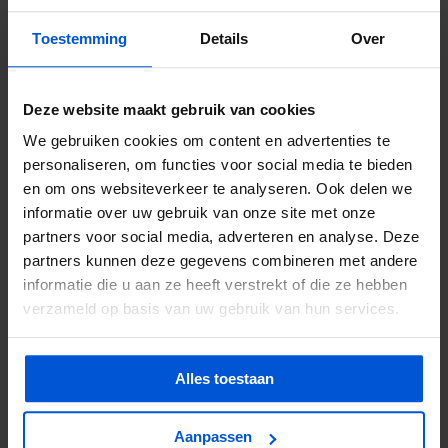
Vanaf 66,75
Vanaf 106,13
Toestemming
Details
Over
Voeg toe
Voeg toe
Deze website maakt gebruik van cookies
We gebruiken cookies om content en advertenties te
personaliseren, om functies voor social media te bieden
en om ons websiteverkeer te analyseren. Ook delen we
informatie over uw gebruik van onze site met onze
partners voor social media, adverteren en analyse. Deze
-21%
partners kunnen deze gegevens combineren met andere
informatie die u aan ze heeft verstrekt of die ze hebben
Bouwstaalmat PS524a
Gaaspaneel verzinkt Ø4-
Ø10-150 2 x 3 meter
100 - 200 x 300 cm
verzameld op basis van uw gebruik van hun services.
Gegalvaniseerd
Alles toestaan
€37,50
Vanaf 108,75
Vanaf 22,13
Aanpassen
Voeg toe
Voeg toe