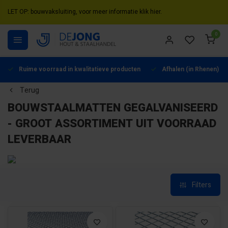
LET OP: bouwvaksluiting, voor meer informatie klik hier.
0
Ruime voorraad in kwalitatieve producten
Afhalen (in Rhenen) mo
Terug
BOUWSTAALMATTEN GEGALVANISEERD
- GROOT ASSORTIMENT UIT VOORRAAD
LEVERBAAR
Filters