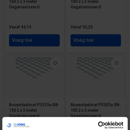
150 2 x 3 meter
100 2 x 3 meter
Gegalvaniseerd
Gegalvaniseerd
Vanaf 44,14
Vanaf 55,25
Voeg toe
Voeg toe
Bouwstaalmat PS335a Ø8-
Bouwstaalmat PS503a Ø8-
150 2 x 3 meter
100 2 x 3 meter
Gegalvaniseerd
Gegalvaniseerd