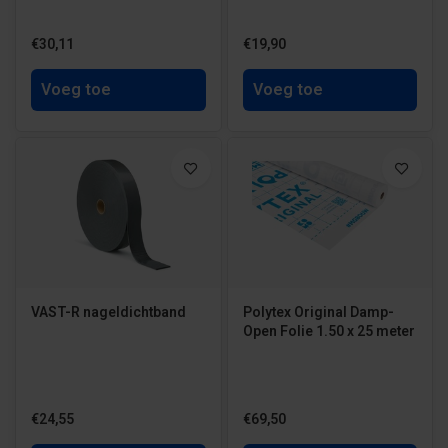
€30,11
€19,90
Voeg toe
Voeg toe
VAST-R nageldichtband
Polytex Original Damp-
Open Folie 1.50 x 25 meter
€24,55
€69,50