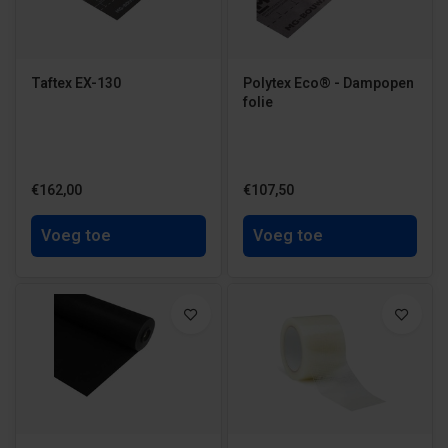
Taftex EX-130
Polytex Eco® - Dampopen
folie
€162,00
€107,50
Voeg toe
Voeg toe