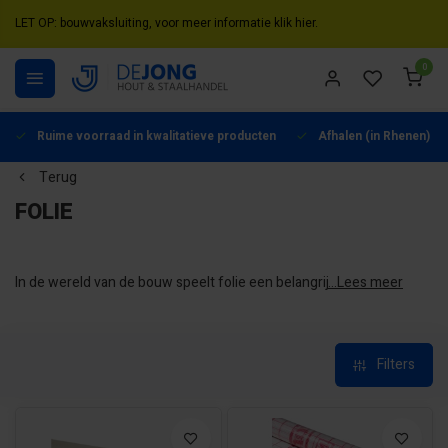
LET OP: bouwvaksluiting, voor meer informatie klik hier.
0
Ruime voorraad in kwalitatieve producten
Afhalen (in Rhenen) mo
Terug
FOLIE
In de wereld van de bouw speelt folie een belangrijke rol bij
...Lees meer
het beschermen en isoleren van structuren. Het kan gebruikt
worden voor diverse toepassingen zoals isolatie, vochtwering
en luchtdichting. Hierdoor worden de duurzaamheid en
efficiëntie van gebouwen aanzienlijk verbeterd. Daarom vind je
Filters
in ons assortiment diverse folieproducten die oplossingen
bieden voor verschillende toepassingen: van het verbeteren
van energie-efficiëntie tot het beschermen tegen vocht en
wind.