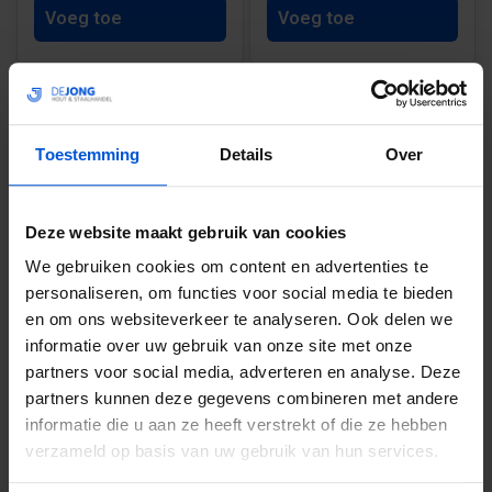
Voeg toe
Voeg toe
1
Toestemming
Details
Over
Deze website maakt gebruik van cookies
HET ASSORTIMENT FOLIE BIJ DE
We gebruiken cookies om content en advertenties te
JONG HOUT &STAALHANDEL
personaliseren, om functies voor social media te bieden
en om ons websiteverkeer te analyseren. Ook delen we
Ons assortiment is voorzien van hoogwaardige folies die
informatie over uw gebruik van onze site met onze
jouw bouwprojecten beschermen en verbeteren.
partners voor social media, adverteren en analyse. Deze
partners kunnen deze gegevens combineren met andere
BOUWFOLIE
informatie die u aan ze heeft verstrekt of die ze hebben
verzameld op basis van uw gebruik van hun services.
Bouwfolie
is een veelzijdig product dat voornamelijk
wordt gebruikt om
materialen
te beschermen tegen