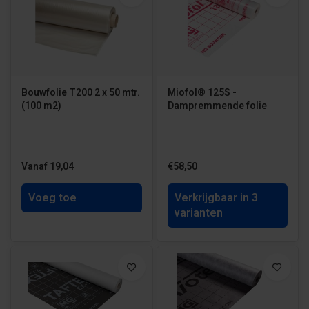
Bouwfolie T200 2 x 50 mtr.
Miofol® 125S -
(100 m2)
Dampremmende folie
Vanaf 19,04
€58,50
Voeg toe
Verkrijgbaar in 3
varianten