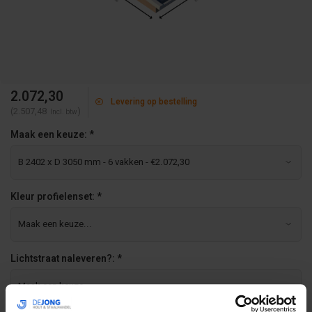
2.072,30
Levering op bestelling
(2.507,48
)
Incl. btw
Maak een keuze:
*
Kleur profielenset:
*
Lichtstraat naleveren?:
*