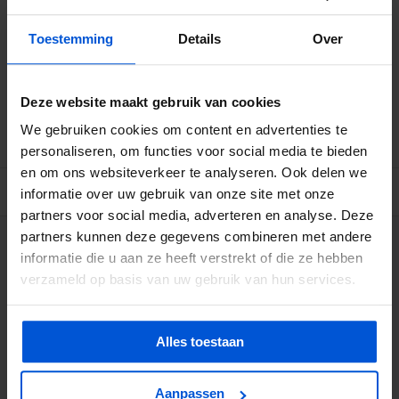
Levertijd: 10 - 20 werkdagen
Toestemming
Details
Over
Gratis verzending
Betrouwbare levering met tijdsindicatie
Deze website maakt gebruik van cookies
Ruime voorraad in kwalitatieve producten
Afhalen (in Rhenen) mogelijk
We gebruiken cookies om content en advertenties te
personaliseren, om functies voor social media te bieden
en om ons websiteverkeer te analyseren. Ook delen we
BESCHRIJVING
informatie over uw gebruik van onze site met onze
partners voor social media, adverteren en analyse. Deze
partners kunnen deze gegevens combineren met andere
WIJ HELPEN JE GRAAG
informatie die u aan ze heeft verstrekt of die ze hebben
verzameld op basis van uw gebruik van hun services.
0317 358 228
Alles toestaan
info@dejonghandelsonderneming.nl
Aanpassen