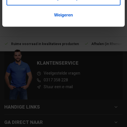
3194
klanten geven ons een 9.1 op
Weigeren
Ruime voorraad in kwalitatieve producten
Afhalen (in Rhenen) m
KLANTENSERVICE
Veelgestelde vragen
0317 358 228
Stuur een e-mail
HANDIGE LINKS
GA DIRECT NAAR