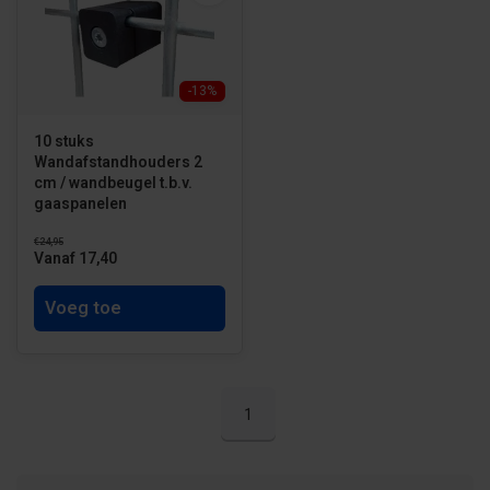
-13%
10 stuks
Wandafstandhouders 2
cm / wandbeugel t.b.v.
gaaspanelen
€24,95
Vanaf 17,40
Voeg toe
1