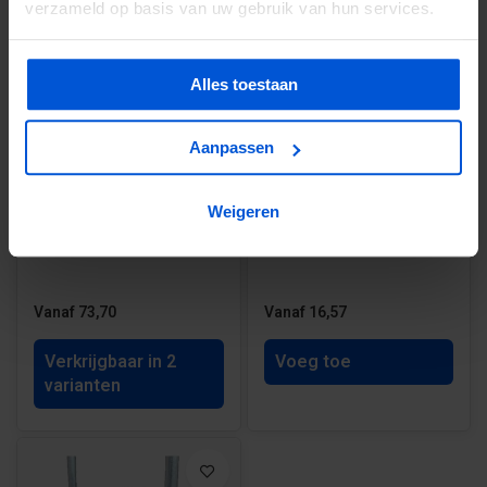
verzameld op basis van uw gebruik van hun services.
Alles toestaan
Aanpassen
Trellisscherm Hardhout -
Tenco Zinkspray spuitbus
Weigeren
gaas 7,5 x 7,5 cm
400ml
gegalvaniseerd
Vanaf 73,70
Vanaf 16,57
Verkrijgbaar in 2
Voeg toe
varianten