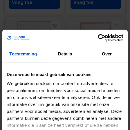
Voeg toe
Voeg toe
Toestemming
Details
Over
Trellisscherm
Trellisscherm Douglas -
geimpregneerd - gaas 7,5
gaas 7,5 x 7,5 cm
Deze website maakt gebruik van cookies
x 7,5 cm gegalvaniseerd
gegalvaniseerd
We gebruiken cookies om content en advertenties te
personaliseren, om functies voor social media te bieden
en om ons websiteverkeer te analyseren. Ook delen we
Vanaf 33,48
Vanaf 50,53
informatie over uw gebruik van onze site met onze
Verkrijgbaar in 2
Verkrijgbaar in 2
partners voor social media, adverteren en analyse. Deze
varianten
varianten
partners kunnen deze gegevens combineren met andere
informatie die u aan ze heeft verstrekt of die ze hebben