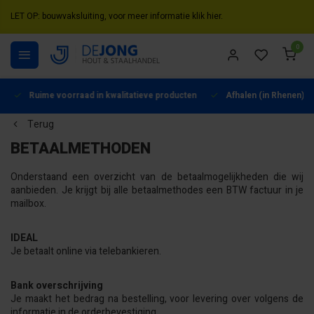
LET OP: bouwvaksluiting, voor meer informatie klik hier.
0
Ruime voorraad in kwalitatieve producten
Afhalen (in Rhenen) mo
Terug
BETAALMETHODEN
Onderstaand een overzicht van de betaalmogelijkheden die wij
aanbieden. Je krijgt bij alle betaalmethodes een BTW factuur in je
mailbox.
IDEAL
Je betaalt online via telebankieren.
Bank overschrijving
Je maakt het bedrag na bestelling, voor levering over volgens de
informatie in de orderbevestiging.