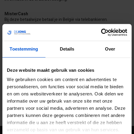
MisterCash
Bij deze betaalwijze betaal je in België via telebankieren.
Belfius
Bij deze betaalwijze betaal je in België via telebankieren.
Toestemming
Details
Over
Creditcard
Je kunt bij ons met de Maestro, Mastercard en Visa creditcard
betalen tijdens jouw online bestelling.
Deze website maakt gebruik van cookies
We gebruiken cookies om content en advertenties te
personaliseren, om functies voor social media te bieden
en om ons websiteverkeer te analyseren. Ook delen we
informatie over uw gebruik van onze site met onze
partners voor social media, adverteren en analyse. Deze
partners kunnen deze gegevens combineren met andere
Ruime voorraad in kwalitatieve producten
Afhalen (in Rhenen) m
informatie die u aan ze heeft verstrekt of die ze hebben
verzameld op basis van uw gebruik van hun services.