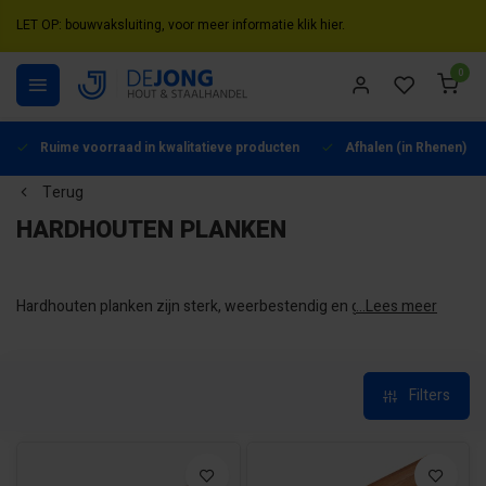
LET OP: bouwvaksluiting, voor meer informatie klik hier.
0
Ruime voorraad in kwalitatieve producten
Afhalen (in Rhenen) mo
Terug
HARDHOUTEN PLANKEN
Hardhouten planken zijn sterk, weerbestendig en gaan jaren
...Lees meer
mee. Je gebruikt ze voor een vlonder, terras, schutting of als
wandbekleding. Hardhout heeft een warme, natuurlijke
uitstraling en vraagt weinig onderhoud, waardoor het een
geliefde keuze is voor tuin en gevel. Bij De Jong Hout &
Filters
Staalhandel vind je hardhouten planken in verschillende
soorten, afmetingen en profielen.