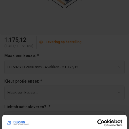
1.175,12
Levering op bestelling
(1.421,90
)
Incl. btw
Maak een keuze:
*
Kleur profielenset:
*
Lichtstraat naleveren?:
*