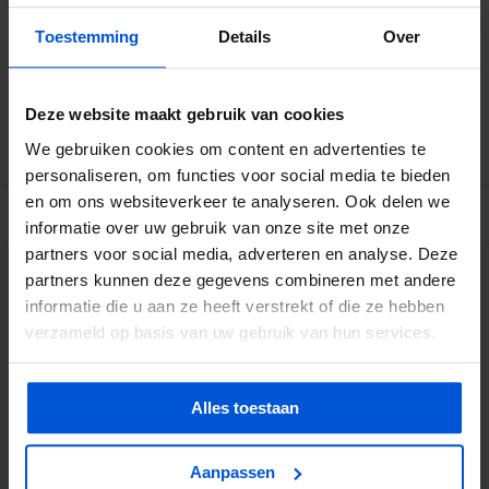
Levertijd: 10 - 20 werkdagen
Toestemming
Details
Over
Betrouwbare levering met tijdsindicatie
Ruime voorraad in kwalitatieve producten
Deze website maakt gebruik van cookies
Afhalen (in Rhenen) mogelijk
We gebruiken cookies om content en advertenties te
personaliseren, om functies voor social media te bieden
en om ons websiteverkeer te analyseren. Ook delen we
BESCHRIJVING
informatie over uw gebruik van onze site met onze
partners voor social media, adverteren en analyse. Deze
partners kunnen deze gegevens combineren met andere
WIJ HELPEN JE GRAAG
informatie die u aan ze heeft verstrekt of die ze hebben
verzameld op basis van uw gebruik van hun services.
0317 358 228
info@dejonghandelsonderneming.nl
Alles toestaan
Aanpassen