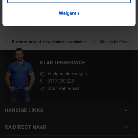
3194
klanten geven ons een 9.1 op
Weigeren
Ruime voorraad in kwalitatieve producten
Afhalen (in Rhenen) m
KLANTENSERVICE
Veelgestelde vragen
0317 358 228
Stuur een e-mail
HANDIGE LINKS
GA DIRECT NAAR