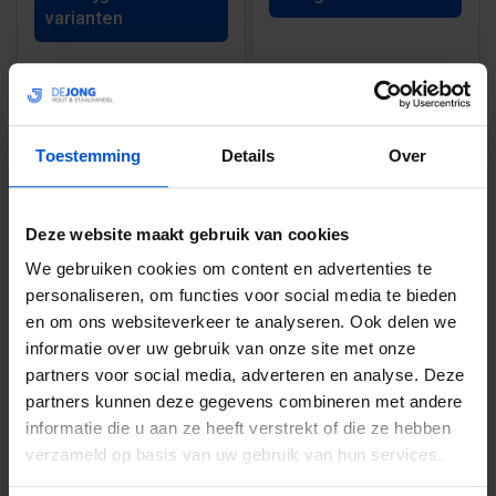
varianten
1
Toestemming
Details
Over
Deze website maakt gebruik van cookies
We bieden betonnen opsluitbanden, die duurzaam en
We gebruiken cookies om content en advertenties te
sterk zijn, perfect voor het tegengaan van verschuivingen
personaliseren, om functies voor social media te bieden
en het behouden van een strakke randafwerking.
en om ons websiteverkeer te analyseren. Ook delen we
Daarnaast hebben we ook opsluitbanden van
cortenstaal
, die een mooie roestige kleur krijgen na
informatie over uw gebruik van onze site met onze
verloop van tijd.
partners voor social media, adverteren en analyse. Deze
partners kunnen deze gegevens combineren met andere
FLEXIBILITEIT EN VEELZIJDIGHEID
informatie die u aan ze heeft verstrekt of die ze hebben
OPSLUITBAND
verzameld op basis van uw gebruik van hun services.