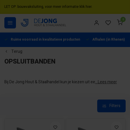
LET OP: bouwvaksluiting, voor meer informatie klik hier.
0
Ruime voorraad in kwalitatieve producten
Afhalen (in Rhenen) mo
Terug
OPSLUITBANDEN
Bij De Jong Hout & Staalhandel kun je kiezen uit een
...Lees meer
verscheidenheid aan materialen voor je opsluitbanden. Ontdek
de verschillende materialen en kies degene die het beste bij
jouw stijl en behoeften passen!
Filters