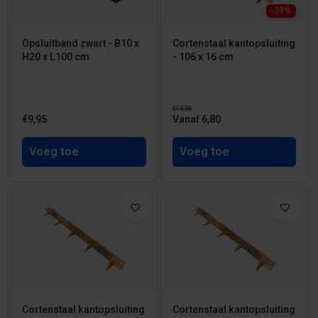
-39%
Opsluitband zwart - B10 x
Cortenstaal kantopsluiting
H20 x L100 cm
- 106 x 16 cm
€13,95
€9,95
Vanaf 6,80
Voeg toe
Voeg toe
Cortenstaal kantopsluiting
Cortenstaal kantopsluiting