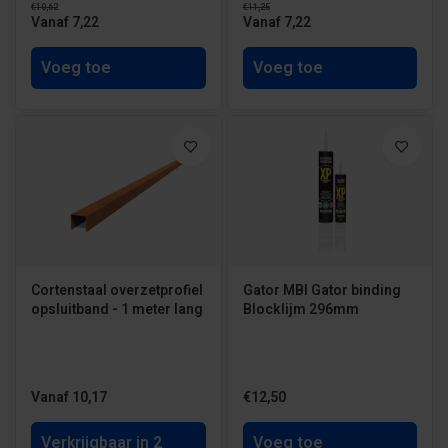
€10,62
€11,25
Vanaf 7,22
Vanaf 7,22
Voeg toe
Voeg toe
Cortenstaal overzetprofiel
Gator MBI Gator binding
opsluitband - 1 meter lang
Blocklijm 296mm
Vanaf 10,17
€12,50
Verkrijgbaar in 2
Voeg toe