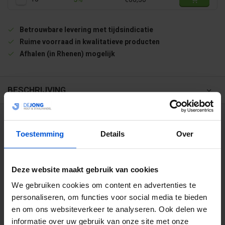
Betrouwbare levering met tijdsindicatie
Ruime voorraad in kwalitatieve producten
Afhalen (in Rhenen) mogelijk
BESCHRIJVING
WIJ HELPEN JE GRAAG
Toestemming
Details
Over
0317 358 228
Deze website maakt gebruik van cookies
info@dejonghandelsonderneming.nl
We gebruiken cookies om content en advertenties te
personaliseren, om functies voor social media te bieden
en om ons websiteverkeer te analyseren. Ook delen we
3194
klanten geven ons een 9.1 op
informatie over uw gebruik van onze site met onze