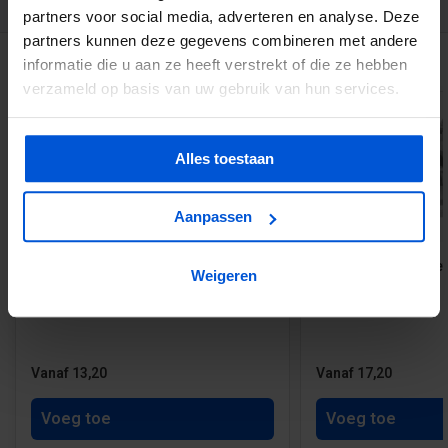
partners voor social media, adverteren en analyse. Deze
partners kunnen deze gegevens combineren met andere
GERELATEERDE PRODUCTEN
informatie die u aan ze heeft verstrekt of die ze hebben
verzameld op basis van uw gebruik van hun services.
Alles toestaan
Aanpassen
60 beton hunebed afstandhouders
200 Kunststof Roset
Weigeren
35 mm
mm
Vanaf 13,20
Vanaf 17,20
Voeg toe
Voeg toe