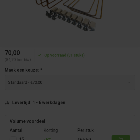
70,00
Op voorraad (31 stuks)
(84,70
)
Incl. btw
Maak een keuze:
*
Levertijd: 1 - 6 werkdagen
Volume voordeel
Aantal
Korting
Per stuk
15
-5%
€66,50