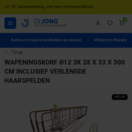
LET OP: bouwvaksluiting, voor meer informatie klik hier.
0
Ruime voorraad in kwalitatieve producten
Afhalen (in Rhenen) mo
Terug
WAPENINGSKORF Ø12 3K 28 X 33 X 300
CM INCLUSIEF VERLENGDE
HAARSPELDEN
NIEUW