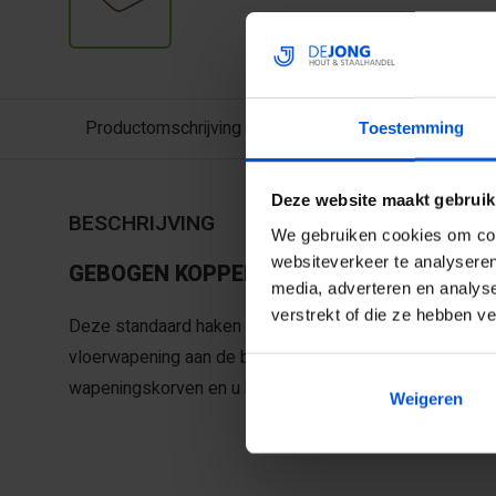
Productomschrijving
Toestemming
Deze website maakt gebruik
BESCHRIJVING
We gebruiken cookies om cont
websiteverkeer te analyseren
GEBOGEN KOPPELSTAAF
media, adverteren en analys
verstrekt of die ze hebben v
Deze standaard haken zijn bijvoorbeeld te gebruiken vo
vloerwapening aan de balkwapening. U kunt dit eenvou
wapeningskorven en u hoeft niet te wachten op maatwer
Weigeren