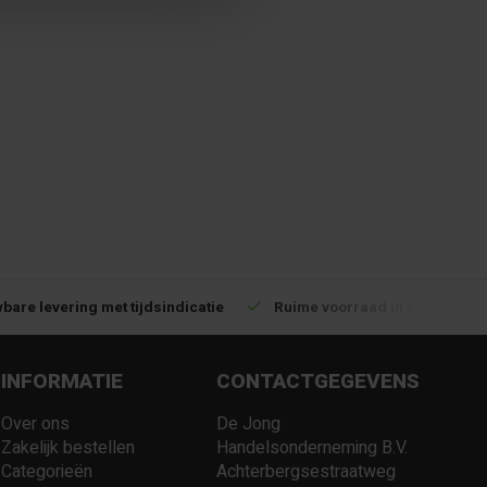
bare levering met tijdsindicatie
Ruime voorraad in kwalitatiev
INFORMATIE
CONTACTGEGEVENS
Over ons
De Jong
Zakelijk bestellen
Handelsonderneming B.V.
Categorieën
Achterbergsestraatweg