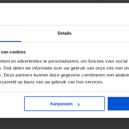
Details
 van cookies
WIJ HELP
ent en advertenties te personaliseren, om functies voor social
. Ook delen we informatie over uw gebruik van onze site met on
0317
e. Deze partners kunnen deze gegevens combineren met andere i
erzameld op basis van uw gebruik van hun services.
or het koppelen van
info
dig mee bestellen met voorraad
k (indien voorradig).
Aanpassen