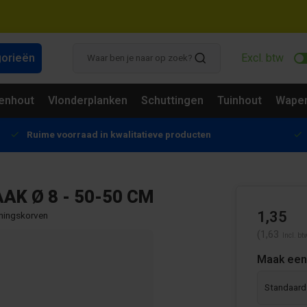
gorieën
Excl. btw
enhout
Vlonderplanken
Schuttingen
Tuinhout
Wapen
Ruime voorraad in kwalitatieve producten
AK Ø 8 - 50-50 CM
1,35
ingskorven
(1,63
Incl. bt
Maak een