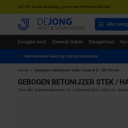
LET OP: bouwvaksluiting, voor meer informatie klik hier.
Alle cate
Douglas hout
Zweeds Rabat
Steigerhout
Vur
Betrouwbare levering met tijdsindicatie
Home
Gebogen betonijzer stek / haak Ø 8 - 50-50 cm
GEBOGEN BETONIJZER STEK / HA
Toon alle:
Wapeningskorven t.b.v balkmaat B35 x H40 cm
,
Wapen