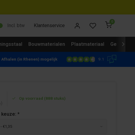
0
Incl. btw
Klantenservice
ingsstaal
Bouwmaterialen
Plaatmateriaal
Gevelbekl
9.1
Afhalen (in Rhenen) mogelijk
Op voorraad (888 stuks)
)
w
 keuze:
*