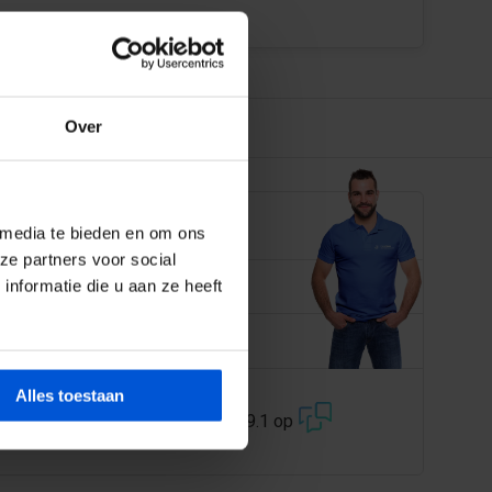
Over
EN JE GRAAG
 media te bieden en om ons
ze partners voor social
 358 228
nformatie die u aan ze heeft
@dejonghandelsonderneming.nl
Alles toestaan
3194
klanten geven ons een 9.1 op