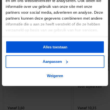
en om ons websiteverkeer te analyseren. Ook delen we
informatie over uw gebruik van onze site met onze
3194
klanten geven ons een 9.1 op
partners voor social media, adverteren en analyse. Deze
partners kunnen deze gegevens combineren met andere
informatie die u aan ze heeft verstrekt of die ze hebben
verzameld op basis van uw gebruik van hun services.
GERELATEERDE PRODUCTEN
Alles toestaan
Aanpassen
Weigeren
200 st. Houtschroef verzinkt Torx
Impregneermiddel O
voor bijwerken
Vanaf 3,60
Vanaf 10,35