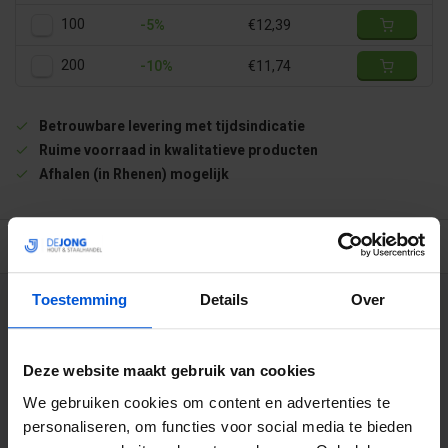
100
-5%
€12,39
200
-10%
€11,74
Betrouwbare levering met tijdsindicatie
Ruime voorraad in kwalitatieve producten
Afhalen (in Rhenen) mogelijk
BESCHRIJVING
Toestemming
Details
Over
WIJ HELPEN JE GRAAG
0317 358 228
Deze website maakt gebruik van cookies
We gebruiken cookies om content en advertenties te
info@dejonghandelsonderneming.nl
personaliseren, om functies voor social media te bieden