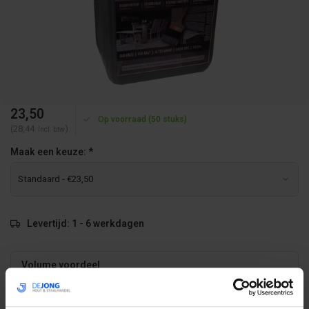
23,50
Op voorraad (50 stuks)
(28,44
)
Incl. btw
Maak een keuze:
*
Levertijd: 1 - 6 werkdagen
Volume voordeel
Aantal
Korting
Per stuk
4
-10%
€21,15