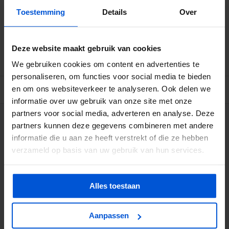
Toestemming
Details
Over
Betrouwbare levering met tijdsindicatie
Ruime voorraad in kwalitatieve producten
Deze website maakt gebruik van cookies
Afhalen (in Rhenen) mogelijk
We gebruiken cookies om content en advertenties te
personaliseren, om functies voor social media te bieden
BESCHRIJVING
en om ons websiteverkeer te analyseren. Ook delen we
informatie over uw gebruik van onze site met onze
partners voor social media, adverteren en analyse. Deze
WIJ HELPEN JE GRAAG
partners kunnen deze gegevens combineren met andere
informatie die u aan ze heeft verstrekt of die ze hebben
verzameld op basis van uw gebruik van hun services.
0317 358 228
info@dejonghandelsonderneming.nl
Alles toestaan
Aanpassen
3194
klanten geven ons een 9.1 op