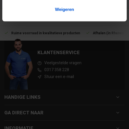
Weigeren
Ruime voorraad in kwalitatieve producten
Afhalen (in Rhenen) m
KLANTENSERVICE
Veelgestelde vragen
0317 358 228
Stuur een e-mail
HANDIGE LINKS
GA DIRECT NAAR
INFORMATIE