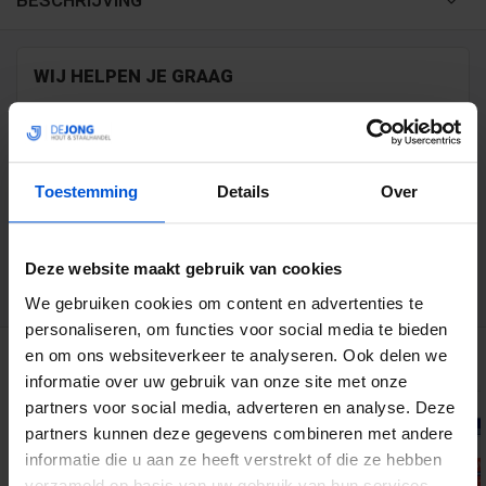
BESCHRIJVING
WIJ HELPEN JE GRAAG
0317 358 228
info@dejonghandelsonderneming.nl
Toestemming
Details
Over
Deze website maakt gebruik van cookies
3194
klanten geven ons een 9.1 op
We gebruiken cookies om content en advertenties te
personaliseren, om functies voor social media te bieden
GERELATEERDE PRODUCTEN
en om ons websiteverkeer te analyseren. Ook delen we
informatie over uw gebruik van onze site met onze
partners voor social media, adverteren en analyse. Deze
partners kunnen deze gegevens combineren met andere
informatie die u aan ze heeft verstrekt of die ze hebben
verzameld op basis van uw gebruik van hun services.