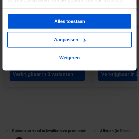
-39%
Alles toestaan
Potdekselschroef RVS - zwart
Remmers - Zwarte be
gecoate kop - diverse afmetingen
GW-310
Aanpassen
€22,00
Weigeren
Vanaf 10,80
Vanaf 17,78
Verkrijgbaar in 3 varianten
Verkrijgbaar in 
Ruime voorraad in kwalitatieve producten
Afhalen (in Rhenen) m