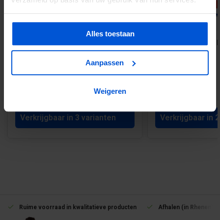
-39%
Alles toestaan
Potdekselschroef RVS - zwart
Remmers - Zwarte be
gecoate kop - diverse afmetingen
GW-310
Aanpassen
€22,00
Weigeren
Vanaf 10,80
Vanaf 17,78
Verkrijgbaar in 3 varianten
Verkrijgbaar in 
Ruime voorraad in kwalitatieve producten
Afhalen (in Rhenen) m