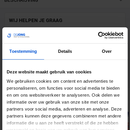
BESCHRIJVING
WIJ HELPEN JE GRAAG
0317 358 228
info@dejonghandelsonderneming.nl
Toestemming
Details
Over
Deze website maakt gebruik van cookies
3194
klanten geven ons een 9.1 op
We gebruiken cookies om content en advertenties te
personaliseren, om functies voor social media te bieden
GERELATEERDE PRODUCTEN
en om ons websiteverkeer te analyseren. Ook delen we
informatie over uw gebruik van onze site met onze
partners voor social media, adverteren en analyse. Deze
partners kunnen deze gegevens combineren met andere
informatie die u aan ze heeft verstrekt of die ze hebben
verzameld op basis van uw gebruik van hun services.