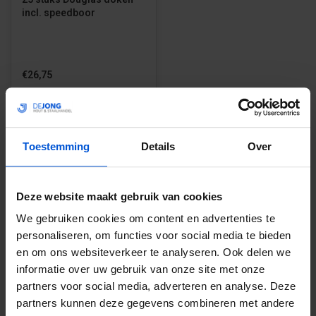
incl. speedboor
€26,75
Voeg toe
Toestemming
Details
Over
1
2
3
4
Deze website maakt gebruik van cookies
We gebruiken cookies om content en advertenties te
personaliseren, om functies voor social media te bieden
en om ons websiteverkeer te analyseren. Ook delen we
Of je nu een hekwerk wilt plaatsen, een schutting wilt
informatie over uw gebruik van onze site met onze
bouwen, een pergola wilt versterken of een plantenbak
partners voor social media, adverteren en analyse. Deze
wilt bevestigen, wij hebben het juiste tuinbeslag voor jou.
Hieronder vind je meer informatie over de verschillende
partners kunnen deze gegevens combineren met andere