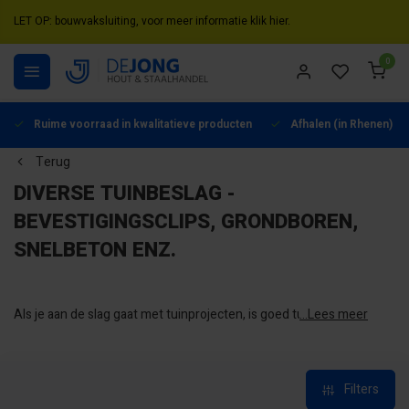
LET OP: bouwvaksluiting, voor meer informatie klik hier.
0
Ruime voorraad in kwalitatieve producten
Afhalen (in Rhenen) mo
Terug
DIVERSE TUINBESLAG -
BEVESTIGINGSCLIPS, GRONDBOREN,
SNELBETON ENZ.
Als je aan de slag gaat met tuinprojecten, is goed tuinbeslag
...Lees meer
onmisbaar. Bij De Jong Hout & Staalhandel vind je een breed
assortiment aan tuinbeslag waarmee je alles in je tuin kunt
bevestigen, versterken en ondersteunen.
Filters