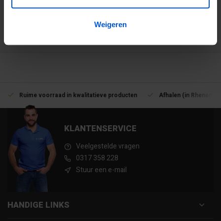
Weigeren
3194
klanten geven ons een 9.1 op
Ruime voorraad in kwalitatieve producten
Afhalen (in Rhenen) m
KLANTENSERVICE
Veelgestelde vragen
0317 358 228
Stuur een e-mail
HANDIGE LINKS