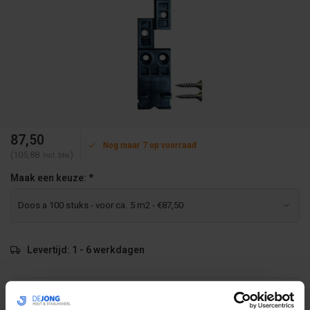
87,50
Nog maar 7 op voorraad
(105,88
)
Incl. btw
Maak een keuze:
*
Levertijd: 1 - 6 werkdagen
Volume voordeel