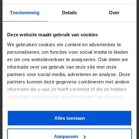
Aantal
Korting
Per stuk
5
-5%
€83,13
Toestemming
Details
Over
10
-10%
€78,75
Deze website maakt gebruik van cookies
Betrouwbare levering met tijdsindicatie
We gebruiken cookies om content en advertenties te
Ruime voorraad in kwalitatieve producten
personaliseren, om functies voor social media te bieden
Afhalen (in Rhenen) mogelijk
en om ons websiteverkeer te analyseren. Ook delen we
informatie over uw gebruik van onze site met onze
partners voor social media, adverteren en analyse. Deze
BESCHRIJVING
partners kunnen deze gegevens combineren met andere
informatie die u aan ze heeft verstrekt of die ze hebben
verzameld op basis van uw gebruik van hun services.
WIJ HELPEN JE GRAAG
0317 358 228
Alles toestaan
info@dejonghandelsonderneming.nl
Aanpassen