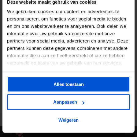
Deze website maakt gebruik van cookies
We gebruiken cookies om content en advertenties te
personaliseren, om functies voor social media te bieden
WIJ HELPEN JE GRAAG
en om ons websiteverkeer te analyseren. Ook delen we
informatie over uw gebruik van onze site met onze
0317 358 228
partners voor social media, adverteren en analyse. Deze
partners kunnen deze gegevens combineren met andere
info@dejonghandelsonderneming.nl
informatie die u aan ze heeft verstrekt of die ze hebben
verzameld op basis van uw gebruik van hun services.
3194
klanten geven ons een 9.1 op
Alles toestaan
Aanpassen
Ruime voorraad in kwalitatieve producten
Afhalen (in Rhenen) m
Weigeren