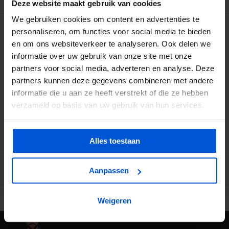
Deze website maakt gebruik van cookies
We gebruiken cookies om content en advertenties te
personaliseren, om functies voor social media te bieden
WIJ HELPEN JE GRAAG
en om ons websiteverkeer te analyseren. Ook delen we
informatie over uw gebruik van onze site met onze
0317 358 228
partners voor social media, adverteren en analyse. Deze
partners kunnen deze gegevens combineren met andere
info@dejonghandelsonderneming.nl
informatie die u aan ze heeft verstrekt of die ze hebben
verzameld op basis van uw gebruik van hun services.
3194
klanten geven ons een 9.1 op
Alles toestaan
Aanpassen
Ruime voorraad in kwalitatieve producten
Afhalen (in Rhenen) m
Weigeren