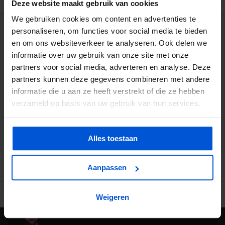
Deze website maakt gebruik van cookies
We gebruiken cookies om content en advertenties te
personaliseren, om functies voor social media te bieden
WIJ HELPEN JE GRAAG
en om ons websiteverkeer te analyseren. Ook delen we
informatie over uw gebruik van onze site met onze
0317 358 228
partners voor social media, adverteren en analyse. Deze
partners kunnen deze gegevens combineren met andere
info@dejonghandelsonderneming.nl
informatie die u aan ze heeft verstrekt of die ze hebben
verzameld op basis van uw gebruik van hun services.
3194
klanten geven ons een 9.1 op
Alles toestaan
Aanpassen
Ruime voorraad in kwalitatieve producten
Afhalen (in Rhenen) m
Weigeren