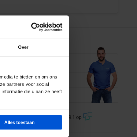
Over
EN JE GRAAG
 media te bieden en om ons
 358 228
ze partners voor social
nformatie die u aan ze heeft
@dejonghandelsonderneming.nl
3194
klanten geven ons een 9.1 op
Alles toestaan