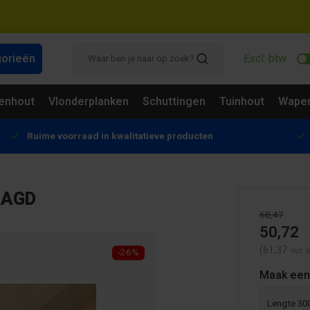
gorieën
Excl. btw
enhout
Vlonderplanken
Schuttingen
Tuinhout
Wapen
Ruime voorraad in kwalitatieve producten
AAGD
68,47
50,72
(61,37
-26%
Incl. 
Maak een