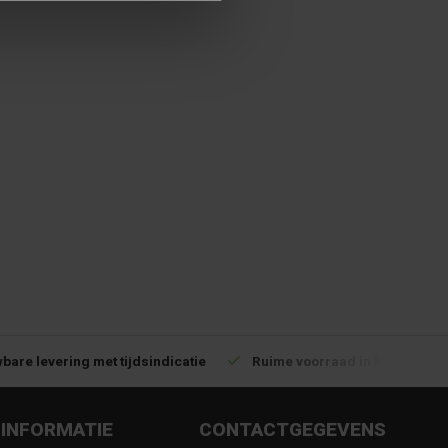
bare levering met tijdsindicatie
Ruime voorraad in kwalitatiev
INFORMATIE
CONTACTGEGEVENS