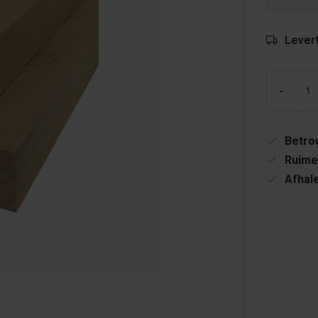
Levert
-
Betrou
Ruime
Afhale