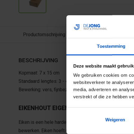
Productomschrijving
Toestemming
BESCHRIJVING
Deze website maakt gebruik
Kopmaat: 7 x 15 cm
We gebruiken cookies om cont
Standaard lengtes: 3 - 4 - 5 meter
websiteverkeer te analyseren
Bewerking: vers, fijnbezaagd
media, adverteren en analys
verstrekt of die ze hebben v
EIKENHOUT EIGENSCHAPPEN
Weigeren
Eiken is een hele harde houtsoort, met een heerlijke geur.
bewerken. Eiken hoeft u niet te behandelen om de leven