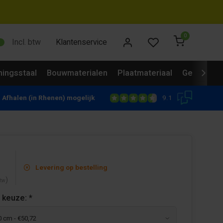
0
Incl. btw
Klantenservice
ingsstaal
Bouwmaterialen
Plaatmateriaal
Gevelbekl
9.1
Afhalen (in Rhenen) mogelijk
Levering op bestelling
)
btw
 keuze:
*