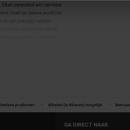
 Eiken veranderd wel van kleur
erst zwart en daarna wordt het
t dit een prachtig rustieke
 en lichte vervorming ook bij
 hout en is niet te voorkomen.
uur van het hout. Wilt u weten of
de eigenschappen van het hout.
de materiaaleigenschappen.
evestigingsmateriaal te
ert op metaal al je geen RVS
itatieve producten
Afhalen (in Rhenen) mogelijk
Betrouw
vendien ook lelijke vlekken geven
er om de ondergrond even af te
GA DIRECT NAAR