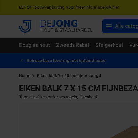
LET OP: bouwvaksluiting, voor meer informatie klik hier.
Alle cate
Douglas hout
Zweeds Rabat
Steigerhout
Vur
Betrouwbare levering met tijdsindicatie
Home
Eiken balk 7 x 15 cm fijnbezaagd
EIKEN BALK 7 X 15 CM FIJNBEZ
Toon alle:
Eiken balken en regels
,
Eikenhout