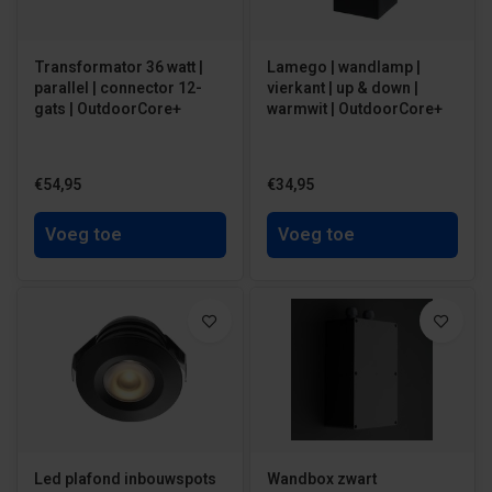
Transformator 36 watt |
Lamego | wandlamp |
parallel | connector 12-
vierkant | up & down |
gats | OutdoorCore+
warmwit | OutdoorCore+
€54,95
€34,95
Voeg toe
Voeg toe
Led plafond inbouwspots
Wandbox zwart