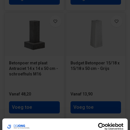
Betonpoer met plaat
Budget Betonpoer 15/18 x
Antraciet 14 x 14 x 50 cm -
15/18 x 50 cm - Grijs
schroefhuls M16
Vanaf 48,20
Vanaf 13,90
Voeg toe
Voeg toe