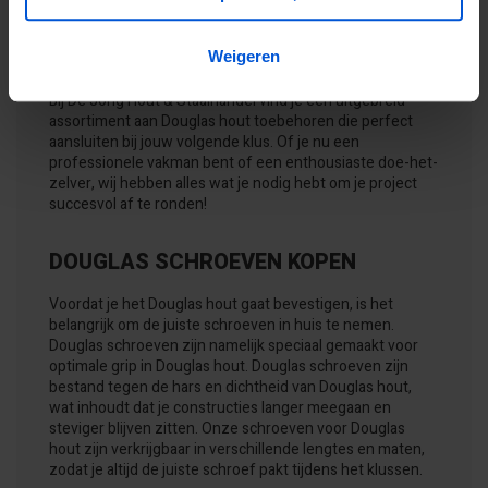
Weigeren
Bij De Jong Hout & Staalhandel vind je een uitgebreid
assortiment aan Douglas hout toebehoren die perfect
aansluiten bij jouw volgende klus. Of je nu een
professionele vakman bent of een enthousiaste doe-het-
zelver, wij hebben alles wat je nodig hebt om je project
succesvol af te ronden!
DOUGLAS SCHROEVEN KOPEN
Voordat je het Douglas hout gaat bevestigen, is het
belangrijk om de juiste schroeven in huis te nemen.
Douglas schroeven zijn namelijk speciaal gemaakt voor
optimale grip in Douglas hout. Douglas schroeven zijn
bestand tegen de hars en dichtheid van Douglas hout,
wat inhoudt dat je constructies langer meegaan en
steviger blijven zitten. Onze schroeven voor Douglas
hout zijn verkrijgbaar in verschillende lengtes en maten,
zodat je altijd de juiste schroef pakt tijdens het klussen.