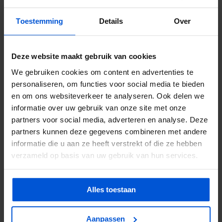
Toestemming
Details
Over
Deze website maakt gebruik van cookies
Remmers - Ramen &
We gebruiken cookies om content en advertenties te
Deuren Houtlak 3in1 RAL
personaliseren, om functies voor social media te bieden
9016
en om ons websiteverkeer te analyseren. Ook delen we
informatie over uw gebruik van onze site met onze
partners voor social media, adverteren en analyse. Deze
Vanaf 19,95
partners kunnen deze gegevens combineren met andere
informatie die u aan ze heeft verstrekt of die ze hebben
Verkrijgbaar in 2
verzameld op basis van uw gebruik van hun services.
varianten
Alles toestaan
1
2
3
Aanpassen