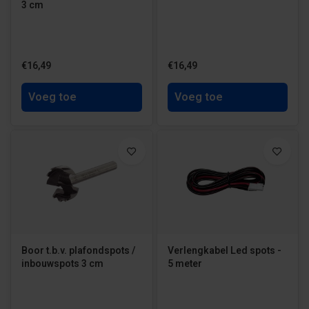
3 cm
€16,49
€16,49
Voeg toe
Voeg toe
Boor t.b.v. plafondspots /
Verlengkabel Led spots -
inbouwspots 3 cm
5 meter