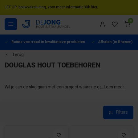
LET OP: bouwvaksluiting, voor meer informatie klik hier.
0
Ruime voorraad in kwalitatieve producten
Afhalen (in Rhenen) mo
Terug
DOUGLAS HOUT TOEBEHOREN
Wil je aan de slag gaan met een project waarin je gebruik maakt
...Lees meer
van Douglas hout? Dan is het belangrijk om gebruik te maken
van de juiste accessoires en bevestigingsmaterialen en die
vind je hier!
Filters