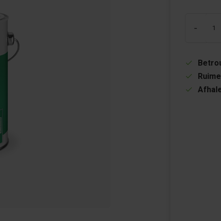
-
Betrou
Ruime
Afhale