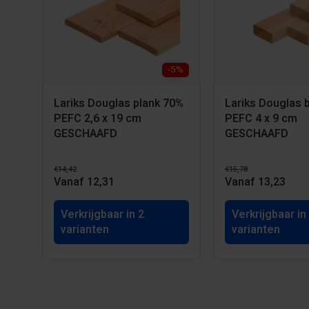
■ Blokvast (conform richtlijn HO.03)
■ Aromaatvrij
■ Eenvoudige verwerking
■ Goede kantendekking
-5%
■ Weerbestendig en vochtregulerend
■ Isoleert houtingrediënten
Lariks Douglas plank 70%
Lariks Douglas 
PEFC 2,6 x 19 cm
PEFC 4 x 9 cm
GESCHAAFD
GESCHAAFD
€14,42
€15,78
Vanaf 12,31
Vanaf 13,23
Verkrijgbaar in 2
Verkrijgbaar in
varianten
varianten