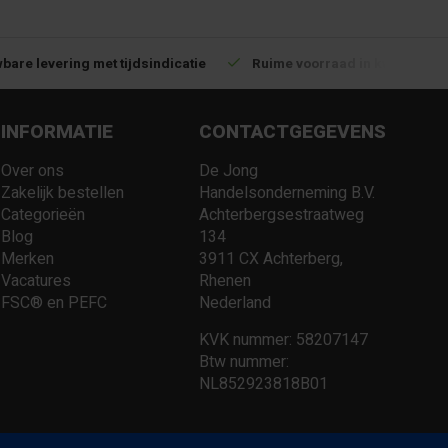
bare levering met tijdsindicatie
Ruime voorraad in kwalitatiev
INFORMATIE
CONTACTGEGEVENS
Over ons
De Jong
Zakelijk bestellen
Handelsonderneming B.V.
Categorieën
Achterbergsestraatweg
Blog
134
Merken
3911 CX Achterberg,
Vacatures
Rhenen
FSC® en PEFC
Nederland
KVK nummer: 58207147
Btw nummer:
NL852923818B01