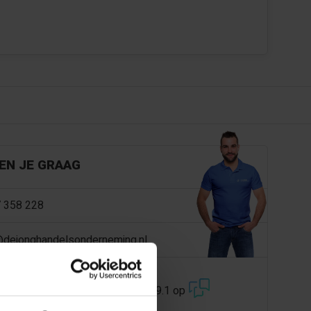
EN JE GRAAG
 358 228
@dejonghandelsonderneming.nl
3194
klanten geven ons een 9.1 op