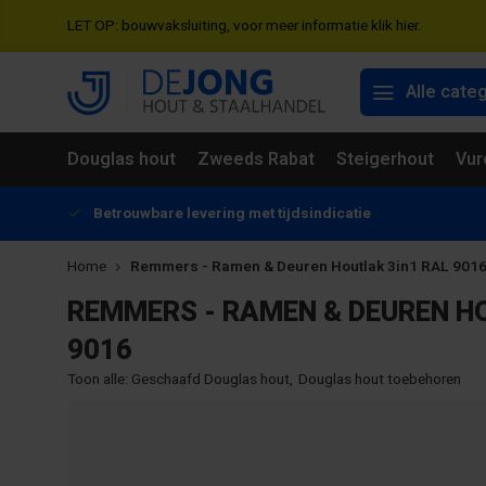
LET OP: bouwvaksluiting, voor meer informatie klik hier.
Alle cate
Douglas hout
Zweeds Rabat
Steigerhout
Vur
Betrouwbare levering met tijdsindicatie
Home
Remmers - Ramen & Deuren Houtlak 3in1 RAL 901
REMMERS - RAMEN & DEUREN H
9016
Toon alle:
Geschaafd Douglas hout
,
Douglas hout toebehoren