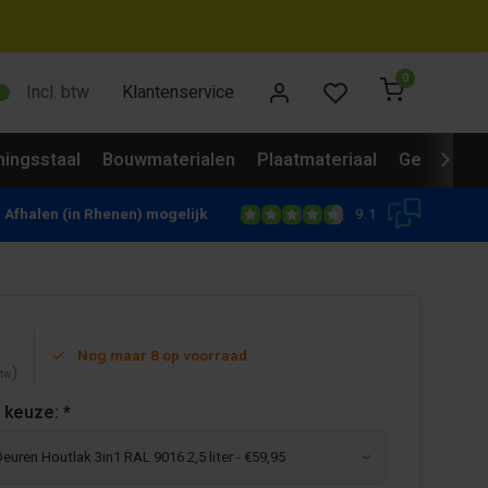
0
Incl. btw
Klantenservice
ingsstaal
Bouwmaterialen
Plaatmateriaal
Gevelbekl
9.1
Afhalen (in Rhenen) mogelijk
Nog maar 8 op voorraad
)
btw
 keuze:
*