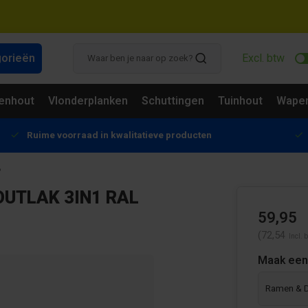
gorieën
Excl. btw
enhout
Vlonderplanken
Schuttingen
Tuinhout
Wapen
Ruime voorraad in kwalitatieve producten
6
OUTLAK 3IN1 RAL
59,95
(72,54
Incl. 
Maak een