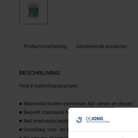
Productomschrijving
Gerelateerde producten
BESCHRIJVING
Hout in buitentoepassingen:
■ Maatvaste houten elementen: bijv. ramen en deuren
■ Beperkt maatvaste houten bouwelementen: bijv. rolluik
■ Niet maatvaste houten elementen: bijv. hekwerk, schu
■ Grondlaag, voor- en aflak