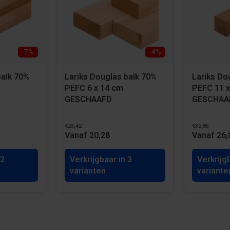
-7%
-4%
balk 70%
Lariks Douglas balk 70%
Lariks Do
PEFC 6 x 14 cm
PEFC 11 x
GESCHAAFD
GESCHAA
€23,42
€32,85
Vanaf 20,28
Vanaf 26,
 2
Verkrijgbaar in 3
Verkrijg
varianten
variante