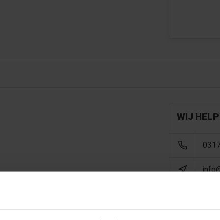
WIJ HELP
0317
info
en, schuttingen, tuinhuisjes
ttingen, palen, betimmeringen