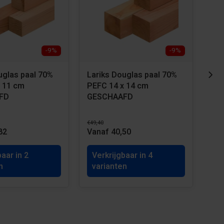
-9%
-9%
uglas paal 70%
Lariks Douglas paal 70%
Lar
 11 cm
PEFC 14 x 14 cm
PEF
FD
GESCHAAFD
GE
€49,40
€50,
82
Vanaf 40,50
Van
baar in 2
Verkrijgbaar in 4
Ve
n
varianten
va