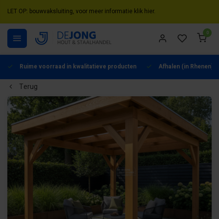
LET OP: bouwvaksluiting, voor meer informatie klik hier.
0
Ruime voorraad in kwalitatieve producten
Afhalen (in Rhenen) m
Terug