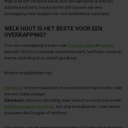
Waar je bij een complete bouw door een aannemer al snel het
dubbele kwijt bent, houd je bij het zelf bouwen van een
overkapping meer budget over voor kwalitatieve materialen.
WELK HOUT IS HET BESTE VOOR EEN
OVERKAPPING?
Voor een overkapping worden vaak
Douglas palen
en
balken
gebruikt. Dit hout is namelijk ontzettend sterk, heeft een mooie en
warme uitstraling én is relatief goedkoop.
Andere mogelijkheden zijn:
Hardhout
: extreem duurzaam en goed bestand tegen vocht, maar
wel een stukje prijziger.
Eikenhout
: robuuste uitstraling, maar scheurt en werkt wat sneller.
Geïmpregneerd vurenhout
: een stuk betaalbaarder, maar minder
duurzaam dan Douglas of hardhout.
Ons advies: voor de meeste tuinprojecten is Douglas hout de beste