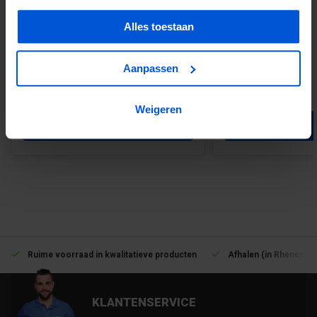
Zink HWA buis Ø 80 mm.
Zink Bocht ø80mm 
Alles toestaan
Aanpassen
€28,00
€7,00
Weigeren
Verkrijgbaar in 3 varianten
Voeg toe
Ruime voorraad in kwalitatieve producten
Afhalen (in Rhenen) m
KLANTENSERVICE