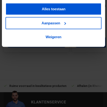
RedFox® zinklijm | grijs 290ML
Zinken dakgoot M33
Alles toestaan
Aanpassen
€13,84
€60,53
Weigeren
Voeg toe
Voeg toe
Ruime voorraad in kwalitatieve producten
Afhalen (in Rhenen) m
KLANTENSERVICE