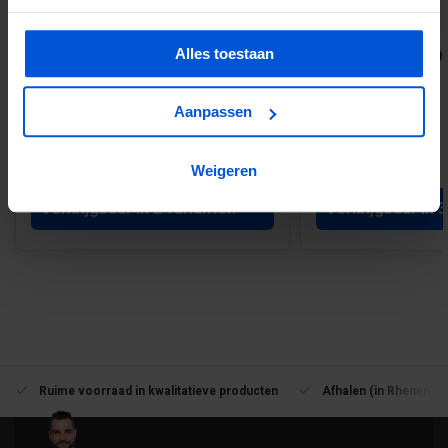
Alles toestaan
EPDM stadsuitloop vierkant 60 x 80
Zink HWA buis Ø 80
mm
Aanpassen
€36,60
€28,00
Weigeren
Verkrijgbaar in 2 varianten
Verkrijgbaar in 
Ruime voorraad in kwalitatieve producten
Afhalen (in Rhenen) m