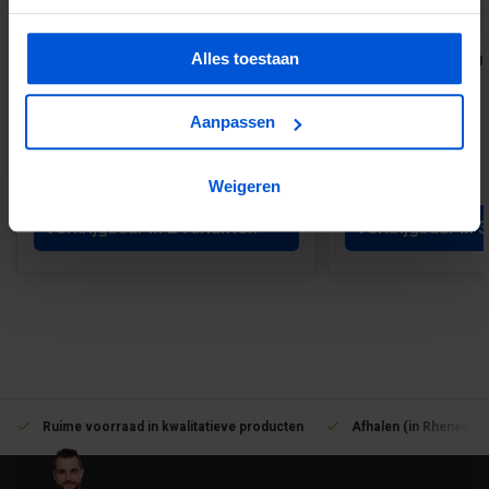
Alles toestaan
EPDM stadsuitloop vierkant 60 x 80
Zink HWA buis Ø 80
mm
Aanpassen
€36,60
€28,00
Weigeren
Verkrijgbaar in 2 varianten
Verkrijgbaar in 
Ruime voorraad in kwalitatieve producten
Afhalen (in Rhenen) m