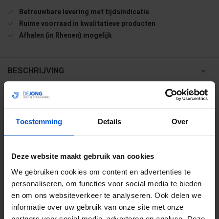
Betrouwbare levering met tijdsindicatie
Ruime voorraad in kwalitatieve producten
Afhalen (in Rhenen) mogelijk
BESCHRIJVING
WIJ HELPEN JE GRAAG
Toestemming
Details
Over
0317 358 228
info@dejonghandelsonderneming.nl
Deze website maakt gebruik van cookies
We gebruiken cookies om content en advertenties te
personaliseren, om functies voor social media te bieden
3194
klanten geven ons een 9.1 op
en om ons websiteverkeer te analyseren. Ook delen we
informatie over uw gebruik van onze site met onze
partners voor social media, adverteren en analyse. Deze