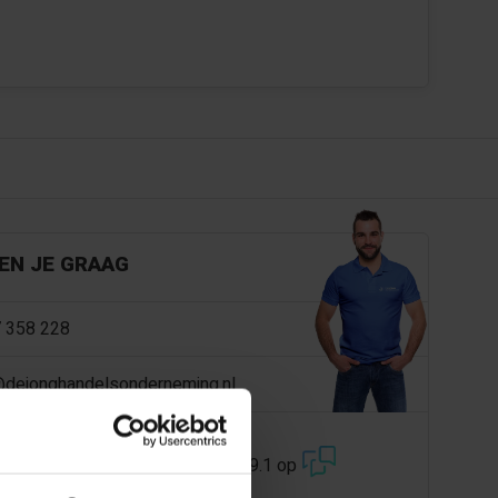
EN JE GRAAG
 358 228
@dejonghandelsonderneming.nl
3194
klanten geven ons een 9.1 op