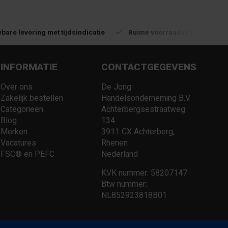
bare levering met tijdsindicatie
Ruime voorraad in kwalitatiev
INFORMATIE
CONTACTGEGEVENS
Over ons
De Jong
Zakelijk bestellen
Handelsonderneming B.V.
Categorieën
Achterbergsestraatweg
Blog
134
Merken
3911 CX Achterberg,
Vacatures
Rhenen
FSC® en PEFC
Nederland
KVK nummer: 58207147
Btw nummer:
NL852923818B01