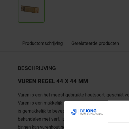
Productomschrijving
Gerelateerde producten
BESCHRIJVING
VUREN REGEL 44 X 44 MM
Vuren is een het meest gebruikte houtsoort, geschikt
Vuren is een makkelijk te bewerken houtsoort, zowel me
is gemakkelijk te bevestigen met lijm, nagels en schroe
behandelen met verf, lak of beits. Als is het vurenhout 
binnen kan vurenhout nog wat verder inkrimpen.