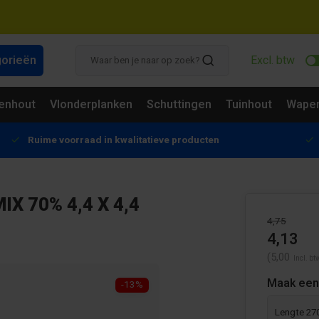
gorieën
Excl. btw
enhout
Vlonderplanken
Schuttingen
Tuinhout
Wapen
Ruime voorraad in kwalitatieve producten
X 70% 4,4 X 4,4
4,75
4,13
(5,00
Incl. bt
Maak een
-13%