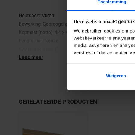
Toestemming
Houtsoort: Vuren
Deze website maakt gebruik
Bewerking: Gedroogd en geschaafd
We gebruiken cookies om cont
Kopmaat (netto): 4.4 x 4.4 cm
websiteverkeer te analyseren
Lengte: naar keuze
media, adverteren en analys
Kwaliteitsklasse: C
verstrekt of die ze hebben v
Lees meer
Hout kwaliteitsnorm: NEN 5466
Milieucertificaat: FSC
Vochtgehalte: 18-20%
Weigeren
Download Productveiligheid en contactgegevens 
GERELATEERDE PRODUCTEN