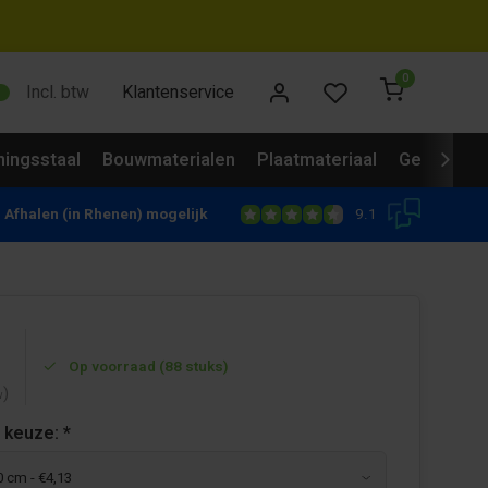
0
Incl. btw
Klantenservice
ingsstaal
Bouwmaterialen
Plaatmateriaal
Gevelbekl
9.1
Afhalen (in Rhenen) mogelijk
Op voorraad (88 stuks)
)
w
 keuze:
*