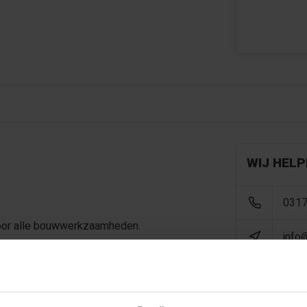
WIJ HELP
0317
 voor alle bouwwerkzaamheden.
info
t de hand als machinaal. Vuren
ven. Daarnaast is het goed te
terug gedroogd, bij toepassing