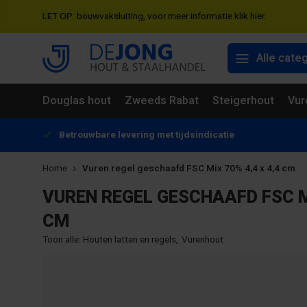
LET OP: bouwvaksluiting, voor meer informatie klik hier.
Alle cate
Douglas hout
Zweeds Rabat
Steigerhout
Vur
Betrouwbare levering met tijdsindicatie
Home
Vuren regel geschaafd FSC Mix 70% 4,4 x 4,4 cm
VUREN REGEL GESCHAAFD FSC MI
CM
Toon alle:
Houten latten en regels
,
Vurenhout