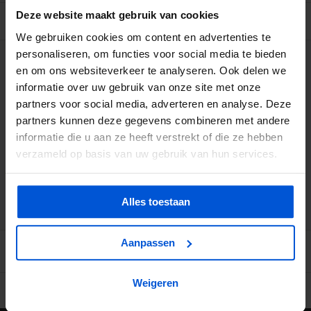
Deze website maakt gebruik van cookies
BESCHRIJVING
We gebruiken cookies om content en advertenties te
personaliseren, om functies voor social media te bieden
WIJ HELPEN JE GRAAG
en om ons websiteverkeer te analyseren. Ook delen we
informatie over uw gebruik van onze site met onze
partners voor social media, adverteren en analyse. Deze
0317 358 228
partners kunnen deze gegevens combineren met andere
informatie die u aan ze heeft verstrekt of die ze hebben
info@dejonghandelsonderneming.nl
verzameld op basis van uw gebruik van hun services.
3194
klanten geven ons een 9.1 op
Alles toestaan
Aanpassen
Weigeren
Ruime voorraad in kwalitatieve producten
Afhalen (in Rhenen) m