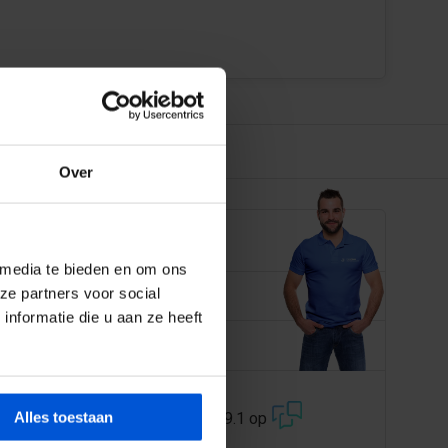
Over
EN JE GRAAG
 media te bieden en om ons
 358 228
ze partners voor social
nformatie die u aan ze heeft
@dejonghandelsonderneming.nl
3194
klanten geven ons een 9.1 op
Alles toestaan