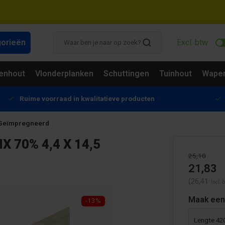
gorieën
Excl. btw
enhout
Vlonderplanken
Schuttingen
Tuinhout
Wapen
Ruime voorraad in kwalitatieve producten
- Geïmpregneerd
 70% 4,4 X 14,5
25,10
21,83
(26,41
Incl. 
Maak een
-13%