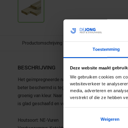
Productomschrijving
Toestemming
BESCHRIJVING
Deze website maakt gebruik
We gebruiken cookies om cont
Het geïmpregneerde naaldhout is onder druk geïmpregn
websiteverkeer te analyseren
beter beschermd is tegen houtrot en weersinvloeden. G
media, adverteren en analys
groenig van kleur. Naar verloop van tijd zal het hout ve
verstrekt of die ze hebben v
is glad geschaafd en voorzien van afgeronde hoeken.
Weigeren
Houtsoort: NE-Vuren