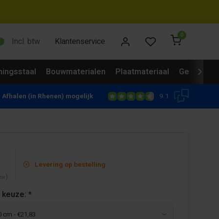
0
Incl. btw
Klantenservice
ingsstaal
Bouwmaterialen
Plaatmateriaal
Gevelbekl
9.1
Afhalen (in Rhenen) mogelijk
Levering op bestelling
)
btw
 keuze:
*