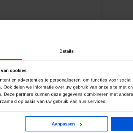
Details
WIJ HELP
 van cookies
ent en advertenties te personaliseren, om functies voor social
eerd. Dit betekend dat het hout
0317
. Ook delen we informatie over uw gebruik van onze site met on
eïmpregneerd tuinhout is
e. Deze partners kunnen deze gegevens combineren met andere i
rgrijzen. Het geïmpregneerde hout
erzameld op basis van uw gebruik van hun services.
info
Aanpassen