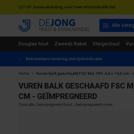
LET OP: bouwvaksluiting, voor meer informatie klik hier.
Alle cate
Douglas hout
Zweeds Rabat
Steigerhout
Vur
Betrouwbare levering met tijdsindicatie
Home
Vuren balk geschaafd FSC Mix 70% 4,4 x 14,5 cm 
VUREN BALK GESCHAAFD FSC MIX
CM - GEÏMPREGNEERD
Toon alle:
Geïmpregneerd hout
,
Geïmpregneerd vuren