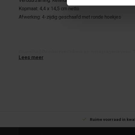
Verduurzaming: Keteldruk geïmpregneerd
Kopmaat: 4,4 x 14,5 cm netto
Afwerking: 4-zijdig geschaafd met ronde hoekjes
Download Productveiligheid en contactgegevens 
Lees meer
Betrouwbare levering met tijdsindicatie
Ruime voorraad in kwal