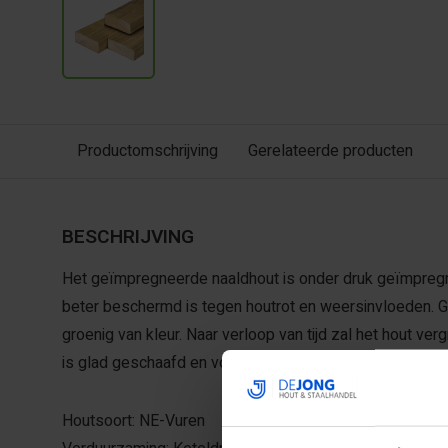
Productomschrijving
Gerelateerde producten
BESCHRIJVING
Het geïmpregneerde naaldhout is onder druk geïmpregn
beter beschermd is tegen houtrot en weersinvloeden. G
groenig van kleur. Naar verloop van tijd zal het hout ve
is glad geschaafd en voorzien van afgeronde hoeken.
Houtsoort: NE-Vuren