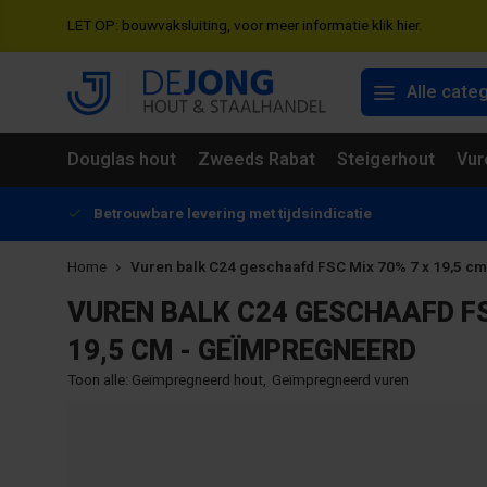
LET OP: bouwvaksluiting, voor meer informatie klik hier.
Alle cate
Douglas hout
Zweeds Rabat
Steigerhout
Vur
Betrouwbare levering met tijdsindicatie
Home
Vuren balk C24 geschaafd FSC Mix 70% 7 x 19,5 c
VUREN BALK C24 GESCHAAFD FS
19,5 CM - GEÏMPREGNEERD
Toon alle:
Geïmpregneerd hout
,
Geïmpregneerd vuren