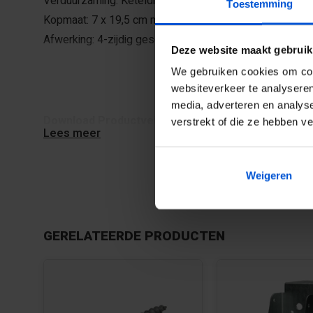
Verduurzaming: Keteldruk geïmpregneerd
Toestemming
Kopmaat: 7 x 19,5 cm netto
Afwerking: 4-zijdig geschaafd met ronde hoekjes
Deze website maakt gebruik
We gebruiken cookies om cont
websiteverkeer te analyseren
media, adverteren en analys
Download Productveiligheid en contactgegevens 
verstrekt of die ze hebben v
Lees meer
Weigeren
GERELATEERDE PRODUCTEN