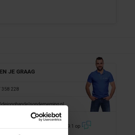
EN JE GRAAG
 358 228
@dejonghandelsonderneming.nl
3194
klanten geven ons een 9.1 op