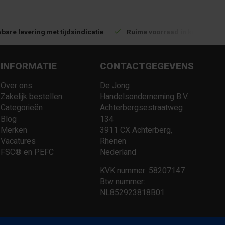
bare levering met tijdsindicatie
Ruime voorraad in kwalitatiev
INFORMATIE
CONTACTGEGEVENS
Over ons
De Jong
Zakelijk bestellen
Handelsonderneming B.V.
Categorieën
Achterbergsestraatweg
Blog
134
Merken
3911 CX Achterberg,
Vacatures
Rhenen
FSC® en PEFC
Nederland
KVK nummer: 58207147
Btw nummer:
NL852923818B01