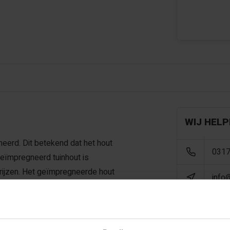
WIJ HELP
eerd. Dit betekend dat het hout
0317
eïmpregneerd tuinhout is
rgrijzen. Het geïmpregneerde hout
info