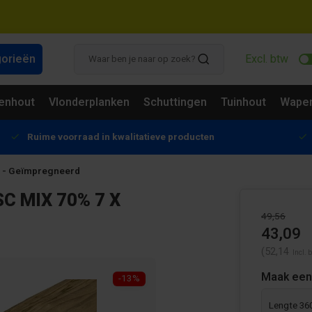
gorieën
Excl. btw
enhout
Vlonderplanken
Schuttingen
Tuinhout
Wapen
Ruime voorraad in kwalitatieve producten
m - Geïmpregneerd
C MIX 70% 7 X
49,56
43,09
(52,14
Incl. 
Maak een
-13%