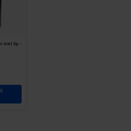
 met lip -
 5