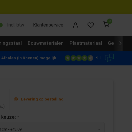
0
Incl. btw
Klantenservice
ingsstaal
Bouwmaterialen
Plaatmateriaal
Gevelbekl
9.1
Afhalen (in Rhenen) mogelijk
Levering op bestelling
)
btw
 keuze:
*