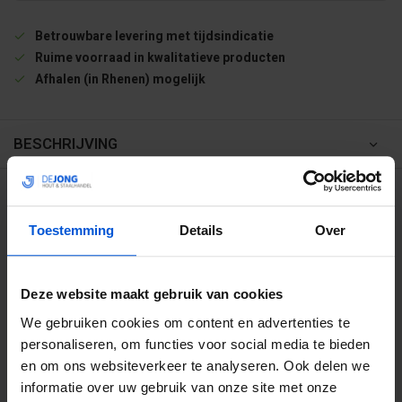
Betrouwbare levering met tijdsindicatie
Ruime voorraad in kwalitatieve producten
Afhalen (in Rhenen) mogelijk
BESCHRIJVING
WIJ HELPEN JE GRAAG
Toestemming
Details
Over
0317 358 228
Deze website maakt gebruik van cookies
info@dejonghandelsonderneming.nl
We gebruiken cookies om content en advertenties te
personaliseren, om functies voor social media te bieden
en om ons websiteverkeer te analyseren. Ook delen we
3194
klanten geven ons een 9.1 op
informatie over uw gebruik van onze site met onze