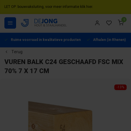
LET OP: bouwvaksluiting, voor meer informatie klik hier.
0
Ruime voorraad in kwalitatieve producten
Afhalen (in Rhenen) mo
Terug
VUREN BALK C24 GESCHAAFD FSC MIX
70% 7 X 17 CM
-13%