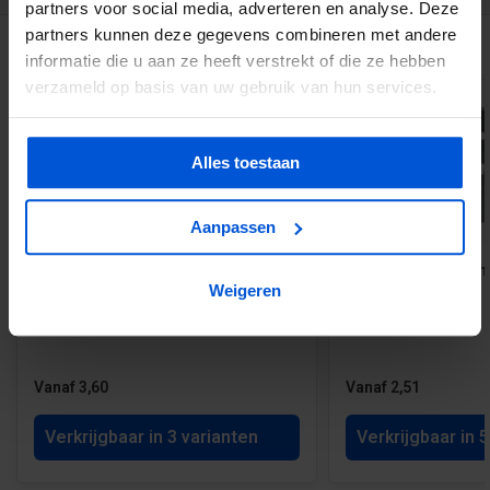
partners voor social media, adverteren en analyse. Deze
partners kunnen deze gegevens combineren met andere
GERELATEERDE PRODUCTEN
informatie die u aan ze heeft verstrekt of die ze hebben
verzameld op basis van uw gebruik van hun services.
Alles toestaan
Aanpassen
200 st. Houtschroef verzinkt Torx
Balkdrager zwaar me
Weigeren
Vanaf 3,60
Vanaf 2,51
Verkrijgbaar in 3 varianten
Verkrijgbaar in 