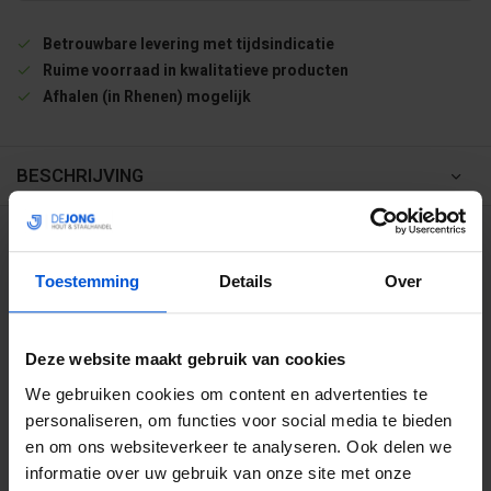
Betrouwbare levering met tijdsindicatie
Ruime voorraad in kwalitatieve producten
Afhalen (in Rhenen) mogelijk
BESCHRIJVING
WIJ HELPEN JE GRAAG
Toestemming
Details
Over
0317 358 228
Deze website maakt gebruik van cookies
info@dejonghandelsonderneming.nl
We gebruiken cookies om content en advertenties te
personaliseren, om functies voor social media te bieden
en om ons websiteverkeer te analyseren. Ook delen we
3194
klanten geven ons een 9.1 op
informatie over uw gebruik van onze site met onze