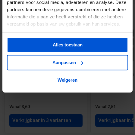
partners voor social media, adverteren en analyse. Deze
partners kunnen deze gegevens combineren met andere
GERELATEERDE PRODUCTEN
informatie die u aan ze heeft verstrekt of die ze hebben
verzameld op basis van uw gebruik van hun services.
Alles toestaan
Aanpassen
200 st. Houtschroef verzinkt Torx
Balkdrager zwaar me
Weigeren
Vanaf 3,60
Vanaf 2,51
Verkrijgbaar in 3 varianten
Verkrijgbaar in 