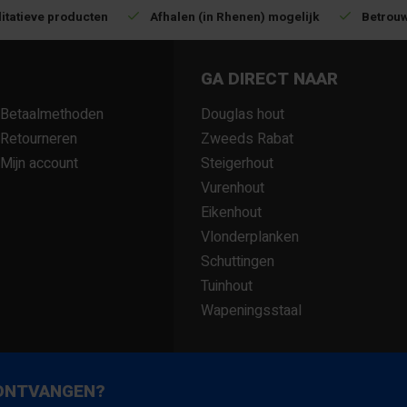
itatieve producten
Afhalen (in Rhenen) mogelijk
Betrouw
GA DIRECT NAAR
Betaalmethoden
Douglas hout
Retourneren
Zweeds Rabat
Mijn account
Steigerhout
Vurenhout
Eikenhout
Vlonderplanken
Schuttingen
Tuinhout
Wapeningsstaal
 ONTVANGEN?