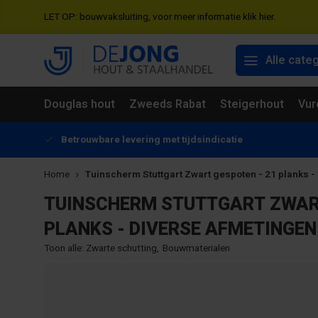
LET OP: bouwvaksluiting, voor meer informatie klik hier.
Alle cate
Douglas hout
Zweeds Rabat
Steigerhout
Vur
Betrouwbare levering met tijdsindicatie
Home
Tuinscherm Stuttgart Zwart gespoten - 21 planks -
TUINSCHERM STUTTGART ZWART
PLANKS - DIVERSE AFMETINGEN
Toon alle:
Zwarte schutting
,
Bouwmaterialen