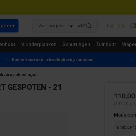
gorieën
Excl. btw
enhout
Vlonderplanken
Schuttingen
Tuinhout
Wapen
Ruime voorraad in kwalitatieve producten
 diverse afmetingen
 GESPOTEN - 21
110,00
(133,10
Incl
Maak een