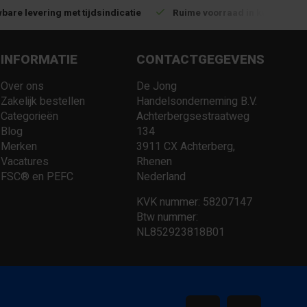
bare levering met tijdsindicatie
Ruime voorraad in kwalitatiev
INFORMATIE
CONTACTGEGEVENS
Over ons
De Jong
Zakelijk bestellen
Handelsonderneming B.V.
Categorieën
Achterbergsestraatweg
Blog
134
Merken
3911 CX Achterberg,
Vacatures
Rhenen
FSC® en PEFC
Nederland
KVK nummer: 58207147
Btw nummer:
NL852923818B01