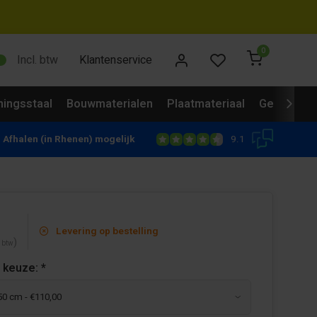
0
Incl. btw
Klantenservice
ingsstaal
Bouwmaterialen
Plaatmateriaal
Gevelbekl
9.1
Afhalen (in Rhenen) mogelijk
Levering op bestelling
)
. btw
 keuze:
*