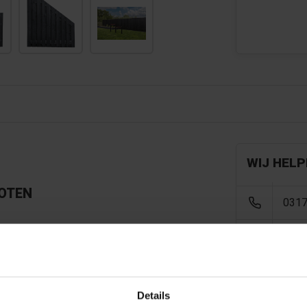
WIJ HELP
POTEN
0317
info
Details