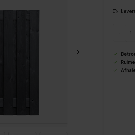
Levert
-
Betrou
Ruime
Afhale