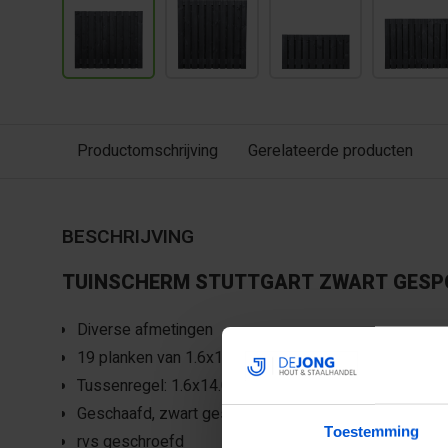
Productomschrijving
Gerelateerde producten
BESCHRIJVING
TUINSCHERM STUTTGART ZWART GES
Diverse afmetingen
19 planken van 1.6x14.0cm
Tussenregel: 1.6x14.0cm
Geschaafd, zwart gespoten grenen,
Toestemming
rvs geschroefd