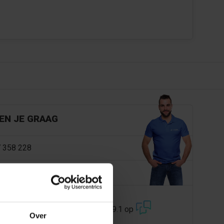
EN JE GRAAG
 358 228
@dejonghandelsonderneming.nl
3194
klanten geven ons een 9.1 op
Over