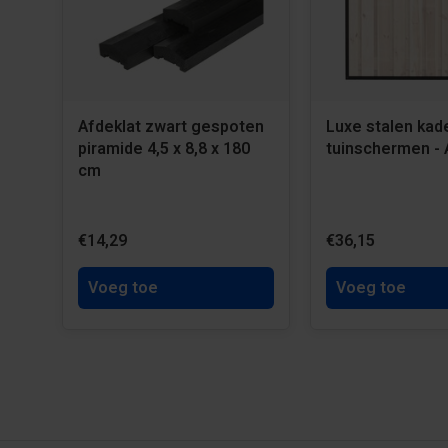
Afdeklat zwart gespoten
Luxe stalen kader
piramide 4,5 x 8,8 x 180
tuinschermen - 
cm
€14,29
€36,15
Voeg toe
Voeg toe