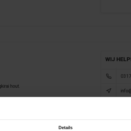
WIJ HELP
0317
irai hout.
info
clusief palen! Los bij te
Details