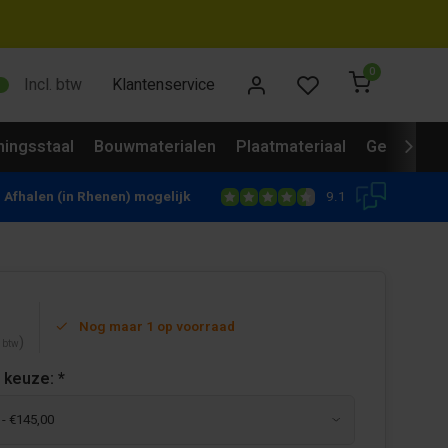
0
Incl. btw
Klantenservice
ingsstaal
Bouwmaterialen
Plaatmateriaal
Gevelbekl
9.1
Afhalen (in Rhenen) mogelijk
Nog maar 1 op voorraad
)
. btw
 keuze:
*