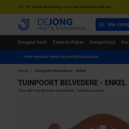
LET OP: bouwvaksluiting, voor meer informatie klik hier.
Alle cate
Douglas hout
Zweeds Rabat
Steigerhout
Vur
Betrouwbare levering met tijdsindicatie
Home
Tuinpoort Belvedere - enkel
TUINPOORT BELVEDERE - ENKEL
Toon alle:
Hardhouten tuinhekken
,
Tuinhek poorten