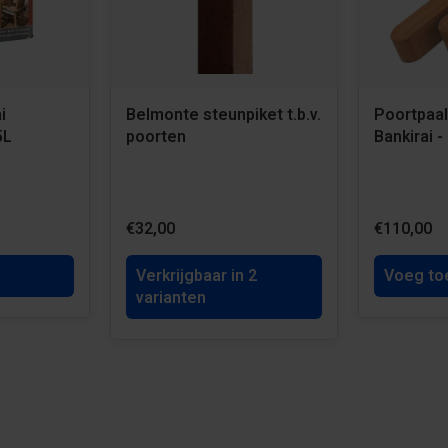
i
Belmonte steunpiket t.b.v.
Poortpaal
5L
poorten
Bankirai -
€32,00
€110,00
Verkrijgbaar in 2
Voeg to
varianten