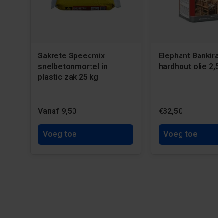
Sakrete Speedmix
Elephant Bankira
snelbetonmortel in
hardhout olie 2,
plastic zak 25 kg
Vanaf 9,50
€32,50
Voeg toe
Voeg toe