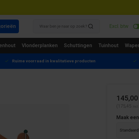
gorieën
Excl. btw
enhout
Vlonderplanken
Schuttingen
Tuinhout
Wapen
Ruime voorraad in kwalitatieve producten
145,00
(175,45
Incl
Maak een