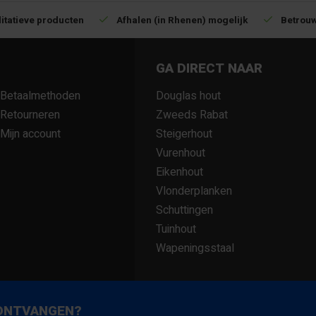
itatieve producten
Afhalen (in Rhenen) mogelijk
Betrouw
GA DIRECT NAAR
Betaalmethoden
Douglas hout
Retourneren
Zweeds Rabat
Mijn account
Steigerhout
Vurenhout
Eikenhout
Vlonderplanken
Schuttingen
Tuinhout
Wapeningsstaal
 ONTVANGEN?