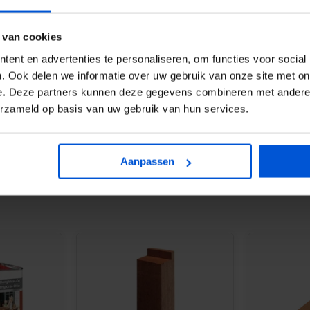
 van cookies
ent en advertenties te personaliseren, om functies voor social
. Ook delen we informatie over uw gebruik van onze site met on
e. Deze partners kunnen deze gegevens combineren met andere i
erzameld op basis van uw gebruik van hun services.
ende tuinpalen van 11 x 11 cm,
ie natuurlijke bruine kleur te
Aanpassen
s TABS