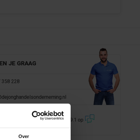
EN JE GRAAG
 358 228
@dejonghandelsonderneming.nl
3194
klanten geven ons een 9.1 op
Over