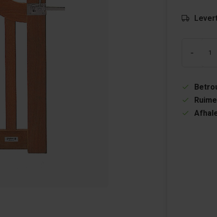
Levert
-
Betrou
Ruime
Afhale