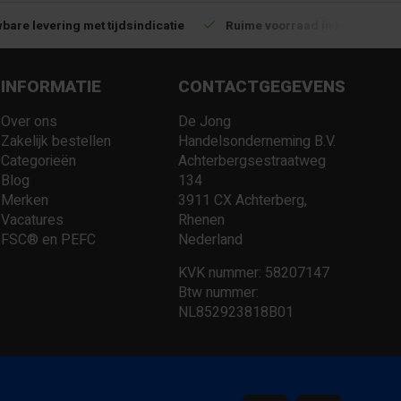
bare levering met tijdsindicatie
Ruime voorraad in kwalitatiev
INFORMATIE
CONTACTGEGEVENS
Over ons
De Jong
Zakelijk bestellen
Handelsonderneming B.V.
Categorieën
Achterbergsestraatweg
Blog
134
Merken
3911 CX Achterberg,
Vacatures
Rhenen
FSC® en PEFC
Nederland
KVK nummer: 58207147
Btw nummer:
NL852923818B01