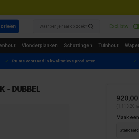
gorieën
Excl. btw
enhout
Vlonderplanken
Schuttingen
Tuinhout
Wapen
Ruime voorraad in kwalitatieve producten
K - DUBBEL
920,00
(1.113,20
In
Maak een