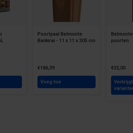
i
Poortpaal Belmonte
Belmonte 
5L
Bankirai - 11 x 11 x 305 cm
poorten
€186,39
€32,00
Voeg toe
Verkrijg
variante