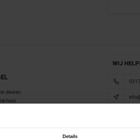
WIJ HELP
BEL
0317
le deuren.
info
ai hout.
x 180 cm
Details