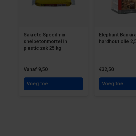
Sakrete Speedmix
Elephant Bankira
snelbetonmortel in
hardhout olie 2,
plastic zak 25 kg
Vanaf 9,50
€32,50
Voeg toe
Voeg toe