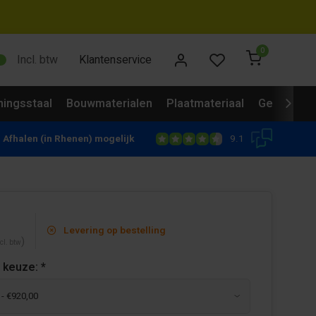
0
Incl. btw
Klantenservice
ingsstaal
Bouwmaterialen
Plaatmateriaal
Gevelbekl
9.1
Afhalen (in Rhenen) mogelijk
Levering op bestelling
)
cl. btw
 keuze:
*