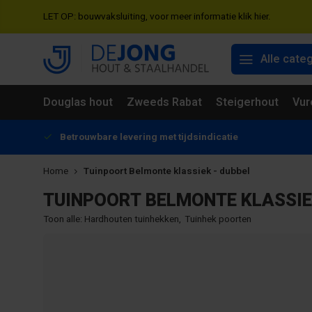
LET OP: bouwvaksluiting, voor meer informatie klik hier.
Alle cate
Douglas hout
Zweeds Rabat
Steigerhout
Vur
Betrouwbare levering met tijdsindicatie
Home
Tuinpoort Belmonte klassiek - dubbel
TUINPOORT BELMONTE KLASSIE
Toon alle:
Hardhouten tuinhekken
,
Tuinhek poorten