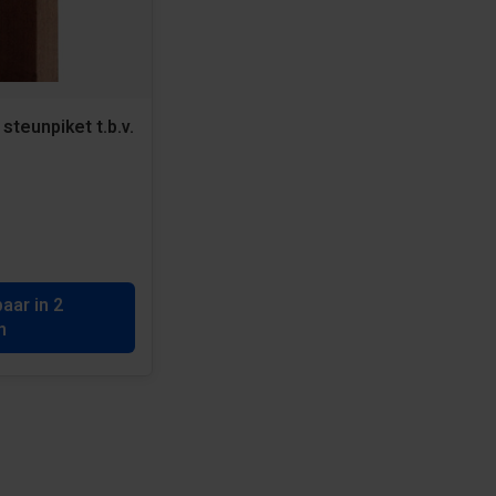
steunpiket t.b.v.
baar in 2
n