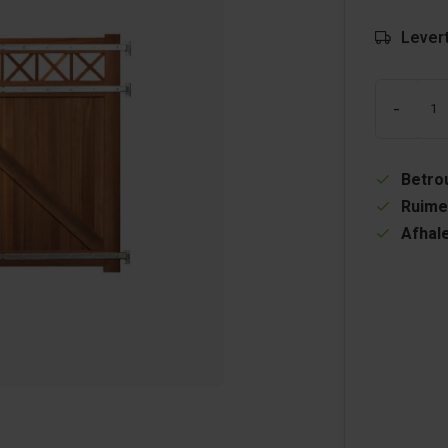
Levert
-
Betrou
Ruime
Afhale