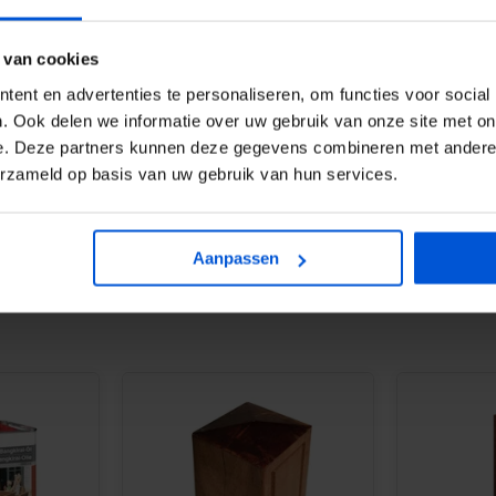
en
 van cookies
ent en advertenties te personaliseren, om functies voor social
. Ook delen we informatie over uw gebruik van onze site met on
e. Deze partners kunnen deze gegevens combineren met andere i
erzameld op basis van uw gebruik van hun services.
ende tuinpalen van 11 x 11 cm,
n de poortdeuren. Bestel
Aanpassen
ie natuurlijke bruine kleur te
TABS