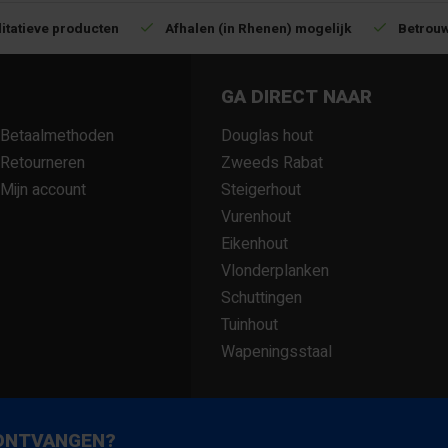
itatieve producten
Afhalen (in Rhenen) mogelijk
Betrouw
GA DIRECT NAAR
Betaalmethoden
Douglas hout
Retourneren
Zweeds Rabat
Mijn account
Steigerhout
Vurenhout
Eikenhout
Vlonderplanken
Schuttingen
Tuinhout
Wapeningsstaal
 ONTVANGEN?