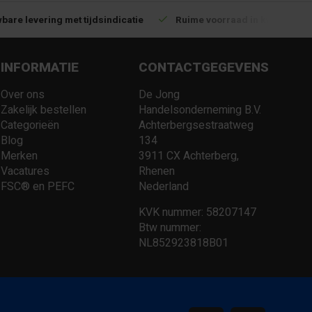
bare levering met tijdsindicatie
Ruime voorraad in kwalitatiev
INFORMATIE
CONTACTGEGEVENS
Over ons
De Jong
Zakelijk bestellen
Handelsonderneming B.V.
Categorieën
Achterbergsestraatweg
Blog
134
Merken
3911 CX Achterberg,
Vacatures
Rhenen
FSC® en PEFC
Nederland
KVK nummer: 58207147
Btw nummer:
NL852923818B01