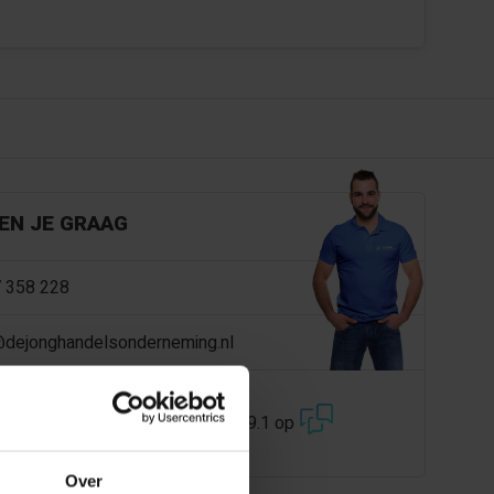
EN JE GRAAG
 358 228
@dejonghandelsonderneming.nl
3194
klanten geven ons een 9.1 op
Over