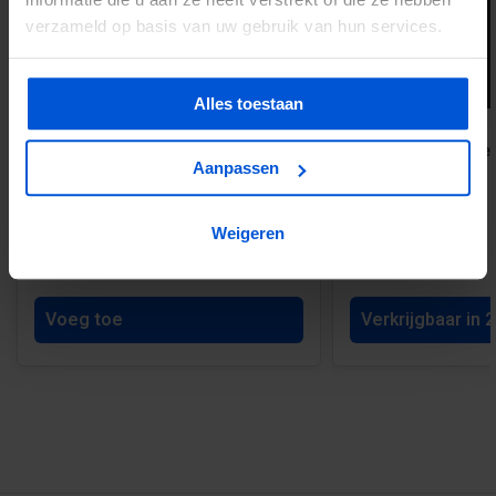
verzameld op basis van uw gebruik van hun services.
Alles toestaan
Schutting Stripes Black |
Elephant Composiet
Aanpassen
Houtcomposiet | 1800x1800mm Oak
6.8 x 6.8 cm
Weigeren
€242,95
Vanaf 21,62
Voeg toe
Verkrijgbaar in 