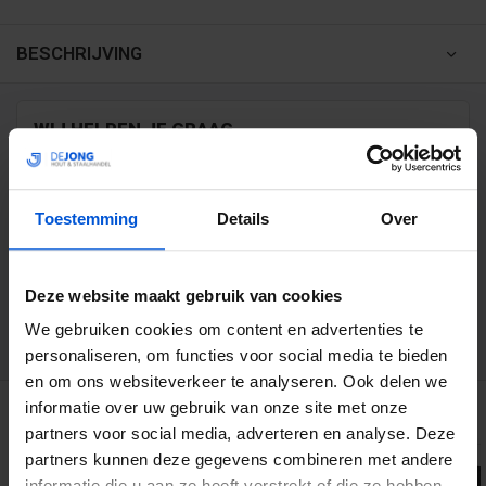
BESCHRIJVING
WIJ HELPEN JE GRAAG
0317 358 228
Toestemming
Details
Over
info@dejonghandelsonderneming.nl
Deze website maakt gebruik van cookies
3194
klanten geven ons een 9.1 op
We gebruiken cookies om content en advertenties te
personaliseren, om functies voor social media te bieden
en om ons websiteverkeer te analyseren. Ook delen we
GERELATEERDE PRODUCTEN
informatie over uw gebruik van onze site met onze
partners voor social media, adverteren en analyse. Deze
partners kunnen deze gegevens combineren met andere
informatie die u aan ze heeft verstrekt of die ze hebben