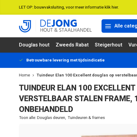
LET OP: bouwvaksluiting, voor meer informatie klik hier.
Alle cate
Douglas hout
Zweeds Rabat
Steigerhout
Vur
Betrouwbare levering met tijdsindicatie
Home
Tuindeur Elan 100 Excellent douglas op verstelbaa
TUINDEUR ELAN 100 EXCELLENT
VERSTELBAAR STALEN FRAME, 1
ONBEHANDELD
Toon alle:
Douglas deuren
,
Tuindeuren & frames