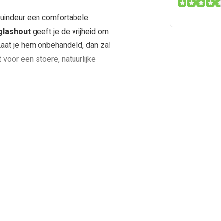
tuindeur een comfortabele
glashout
geeft je de vrijheid om
 Laat je hem onbehandeld, dan zal
t voor een stoere, natuurlijke
out
e pasvorm en stabiliteit
nt tuinschermen