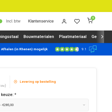
0
Incl. btw
Klantenservice
ingsstaal
Bouwmaterialen
Plaatmateriaal
Gevelbekl
9.1
Afhalen (in Rhenen) mogelijk
Levering op bestelling
)
. btw
 keuze:
*