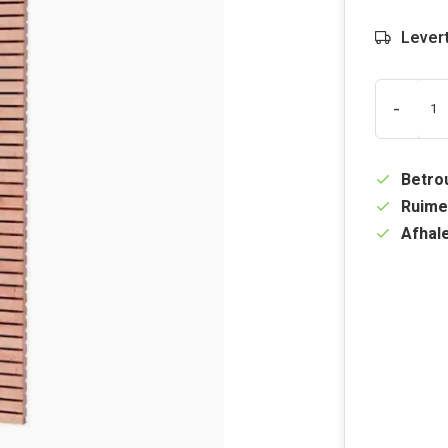
Levert
-
Betrou
Ruime
Afhale