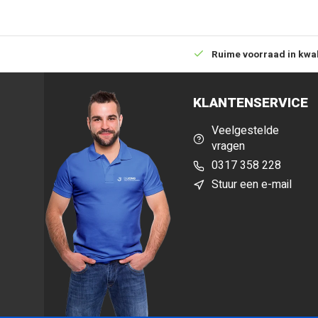
tuinschermen
voor een strakke, uniforme uitstraling in
geheel met bijpassende scharnieren, sloten en palen voo
montage.
Betrouwbare levering met tijdsindicatie
Ruime voorraad in kwal
Met deze tuindeur kies je voor
kwaliteit, duurzaamhei
KLANTENSERVICE
waarmee je tuin een stijlvolle en praktische toegang krijg
Veelgestelde
vragen
0317 358 228
Stuur een e-mail