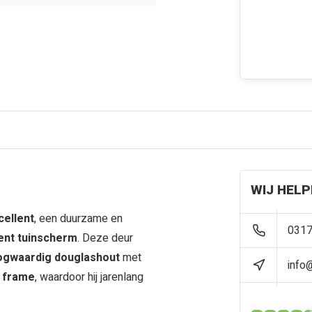
WIJ HELP
cellent
, een duurzame en
0317
lent tuinscherm
. Deze deur
ogwaardig douglashout
met
info
n frame
, waardoor hij jarenlang