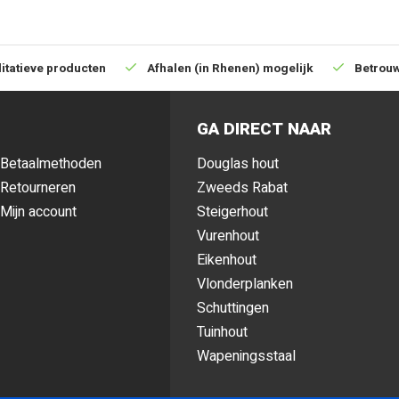
 je tuin. Complementeer het
r een veilige en stabiele
itatieve producten
Afhalen (in Rhenen) mogelijk
Betrouw
d en een tijdloos design
,
GA DIRECT NAAR
t.
Betaalmethoden
Douglas hout
Retourneren
Zweeds Rabat
Mijn account
Steigerhout
Vurenhout
Eikenhout
Vlonderplanken
Schuttingen
Tuinhout
Wapeningsstaal