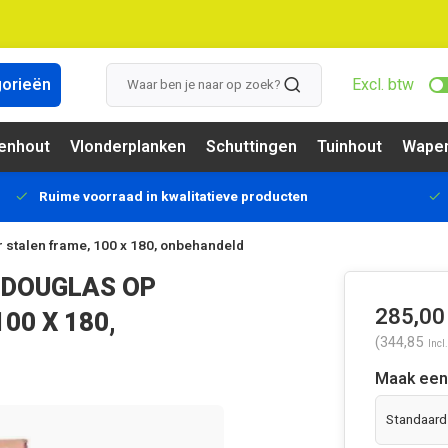
gorieën
Excl. btw
enhout
Vlonderplanken
Schuttingen
Tuinhout
Wapen
Ruime voorraad in kwalitatieve producten
r stalen frame, 100 x 180, onbehandeld
 DOUGLAS OP
285,00
00 X 180,
(344,85
Incl
Maak een