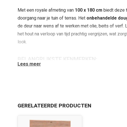
Met een royale afmeting van
100 x 180 cm
biedt deze 
doorgang naar je tuin of terras. Het
onbehandelde dou
de deur naar wens af te werken met olie, beits of verf.
het hout na verloop van tijd prachtig vergrijzen, wat zorg
look.
BELANGRIJKSTE KENMERKEN:
Lees meer
Afmetingen:
100 x 180 cm
Materiaal deur:
Hoogwaardig onbehandeld douglash
GERELATEERDE PRODUCTEN
Frame:
Stevig, verstelbaar stalen frame voor perfect
Stijlvolle uitstraling:
Past naadloos bij Elan Excelle