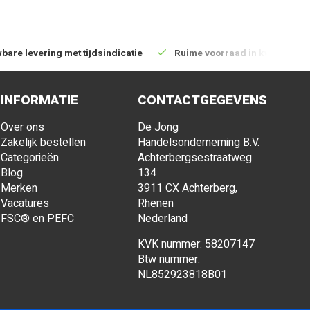
bare levering met tijdsindicatie
Ruime voorraad in kwalitatiev
INFORMATIE
CONTACTGEGEVENS
Over ons
De Jong
Zakelijk bestellen
Handelsonderneming B.V.
Categorieën
Achterbergsestraatweg
Blog
134
Merken
3911 CX Achterberg,
Vacatures
Rhenen
FSC® en PEFC
Nederland
KVK nummer: 58207147
Btw nummer:
NL852923818B01