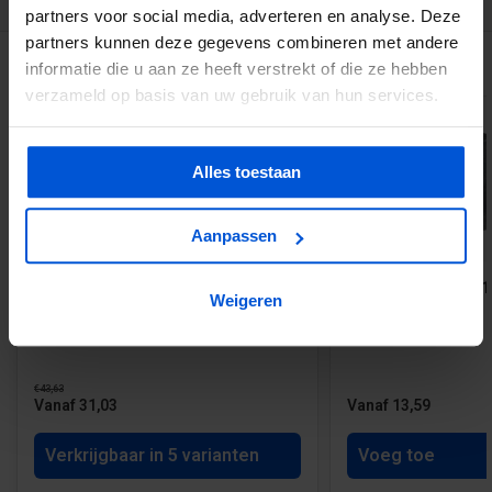
partners voor social media, adverteren en analyse. Deze
partners kunnen deze gegevens combineren met andere
GERELATEERDE PRODUCTEN
informatie die u aan ze heeft verstrekt of die ze hebben
verzameld op basis van uw gebruik van hun services.
Alles toestaan
Aanpassen
-10%
Lariks Douglas paal 70% PEFC 15 x
Budget Betonpoer 15
Weigeren
15 cm
cm - Antraciet
€43,63
Vanaf 31,03
Vanaf 13,59
Verkrijgbaar in 5 varianten
Voeg toe