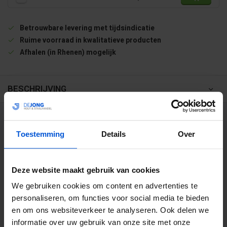
Betrouwbare levering met tijdsindicatie
Ruime voorraad in kwalitatieve producten
Afhalen (in Rhenen) mogelijk
BESCHRIJVING
WIJ HELPEN JE GRAAG
Toestemming
Details
Over
0317 358 228
Deze website maakt gebruik van cookies
info@dejonghandelsonderneming.nl
We gebruiken cookies om content en advertenties te
personaliseren, om functies voor social media te bieden
en om ons websiteverkeer te analyseren. Ook delen we
3194
klanten geven ons een 9.1 op
informatie over uw gebruik van onze site met onze