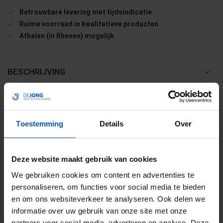
Betrouwbare levering met tijdsindicatie
Ruime voorraad in kwalitatieve producten
Afhalen (in Rhenen) mogelijk
BESCHRIJVING
WIJ HELPEN JE GRAAG
Toestemming
Details
Over
0317 358 228
info@dejonghandelsonderneming.nl
Deze website maakt gebruik van cookies
We gebruiken cookies om content en advertenties te
personaliseren, om functies voor social media te bieden
3194
klanten geven ons een 9.1 op
en om ons websiteverkeer te analyseren. Ook delen we
informatie over uw gebruik van onze site met onze
partners voor social media, adverteren en analyse. Deze