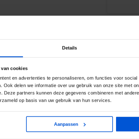
Details
WIJ HELP
 van cookies
ent en advertenties te personaliseren, om functies voor social
0317
. Ook delen we informatie over uw gebruik van onze site met on
 waterbasis voor het afdichten
e. Deze partners kunnen deze gegevens combineren met andere i
info
aatmaterialen. Het is
erzameld op basis van uw gebruik van hun services.
. Tenco Randsealer is na
p terpentinebasis en met
Aanpassen
enco Randsealer verlengt de
aardoor ook uitermate geschikt