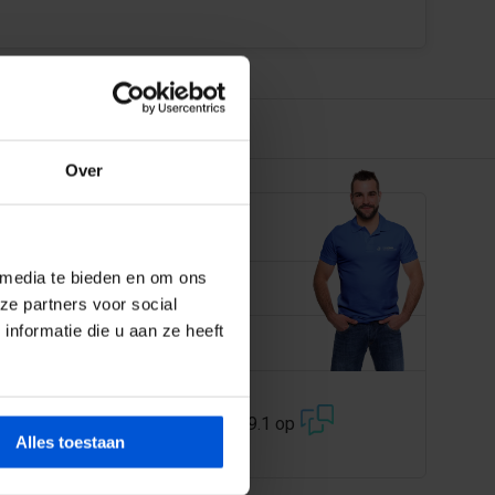
Over
EN JE GRAAG
 media te bieden en om ons
 358 228
ze partners voor social
nformatie die u aan ze heeft
@dejonghandelsonderneming.nl
3194
klanten geven ons een 9.1 op
Alles toestaan