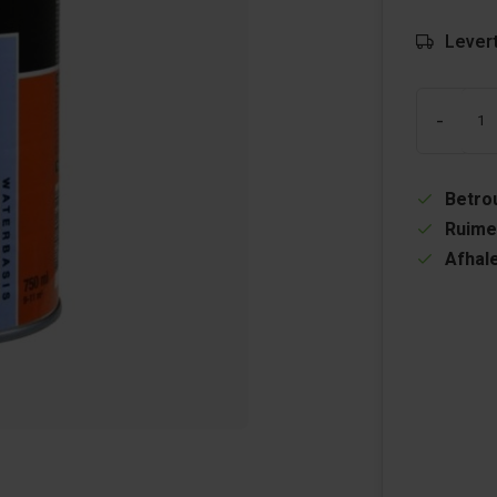
Levert
-
Betrou
Ruime
Afhale