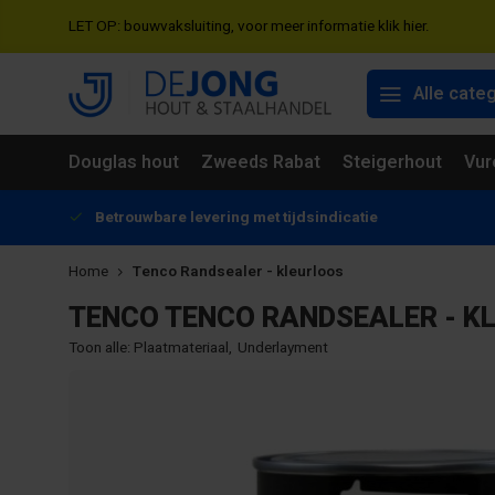
LET OP: bouwvaksluiting, voor meer informatie klik hier.
Alle cate
Douglas hout
Zweeds Rabat
Steigerhout
Vur
Betrouwbare levering met tijdsindicatie
Home
Tenco Randsealer - kleurloos
TENCO
TENCO RANDSEALER - K
Toon alle:
Plaatmateriaal
,
Underlayment