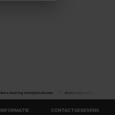
bare levering met tijdsindicatie
Ruime voorraad in kwalitatiev
INFORMATIE
CONTACTGEGEVENS