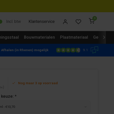
0
Incl. btw
Klantenservice
ingsstaal
Bouwmaterialen
Plaatmateriaal
Gevelbekl
9.1
Afhalen (in Rhenen) mogelijk
Nog maar 3 op voorraad
)
btw
 keuze:
*