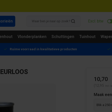
gorieën
Excl. btw
enhout
Vlonderplanken
Schuttingen
Tuinhout
Wapen
Ruime voorraad in kwalitatieve producten
LEURLOOS
10,70
(12,95
Incl. 
Maak een