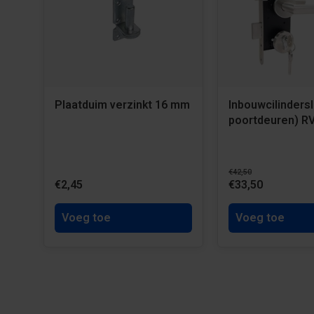
Plaatduim verzinkt 16 mm
Inbouwcilinderslo
poortdeuren) R
€42,50
€2,45
€33,50
Voeg toe
Voeg toe