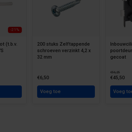
-21%
t (t.b.v.
200 stuks Zelftappende
Inbouwcili
VS
schroeven verzinkt 4,2 x
poortdeur
32 mm
gecoat
€56,25
€6,50
€45,50
Voeg toe
Voeg to