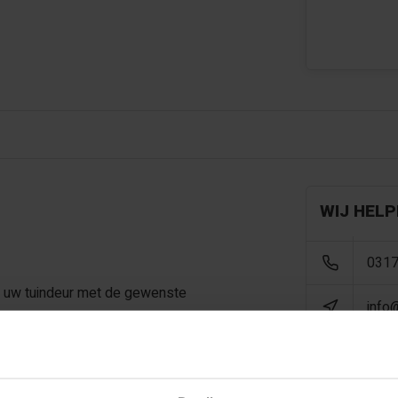
WIJ HELP
0317
f uw tuindeur met de gewenste
info
schroeven bevestigd u eenvoudig
andaard meegeleverd. De
bestellen. Let op, tot en met
ellen, bij bredere 3