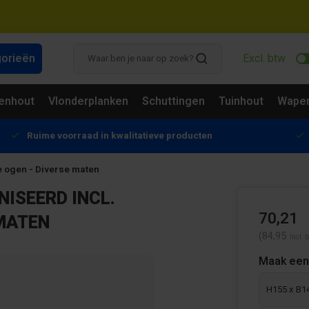
gorieën
Excl. btw
enhout
Vlonderplanken
Schuttingen
Tuinhout
Wapen
Ruime voorraad in kwalitatieve producten
e ogen - Diverse maten
ISEERD INCL.
70,21
 MATEN
(84,95
Incl. 
Maak een