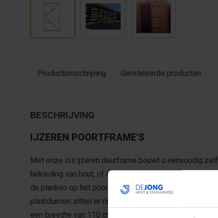
Productomschrijving
Gerelateerde producten
BESCHRIJVING
IJZEREN POORTFRAME'S
Met onze los ijzeren deurframe bouwt u eenvoudig zel
bekleding van hout, of ander materiaal. D.m.v. zelftap 
de planken op het poortframe. De ophangen worden st
plaatduimen zitten er niet standaard bij, die moet u mee 
een breedte van 110 cm moet u 2
plaatduimen
mee best