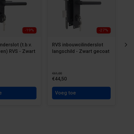
-19%
-27%
nderslot (t.b.v.
RVS inbouwcilinderslot
Sta
en) RVS - Zwart
langschild - Zwart gecoat
Zwa
ver
Div
€61,00
€44,50
€51
e
Voeg toe
Ve
va