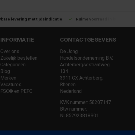
bare levering met tijdsindicatie
Ruime voorraad in kwalitatiev
INFORMATIE
CONTACTGEGEVENS
Over ons
De Jong
Zakelijk bestellen
Handelsonderneming B.V.
Categorieën
Achterbergsestraatweg
Blog
134
Merken
3911 CX Achterberg,
Vacatures
Rhenen
FSC® en PEFC
Nederland
KVK nummer: 58207147
Btw nummer:
NL852923818B01