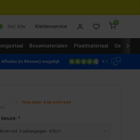
0
Incl. btw
Klantenservice
ingsstaal
Bouwmaterialen
Plaatmateriaal
Gevelbekl
9.1
Afhalen (in Rhenen) mogelijk
Nog maar 4 op voorraad
)
btw
 keuze:
*