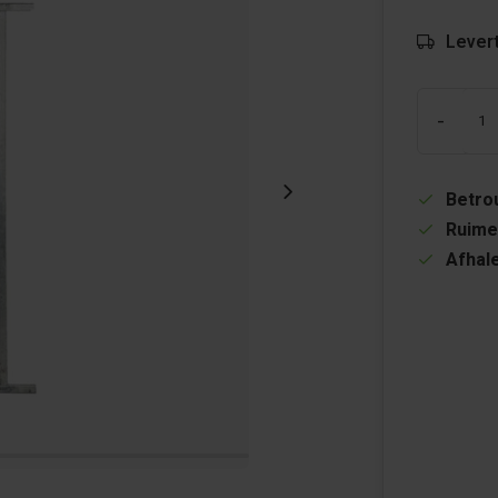
Levert
-
Betrou
Ruime
Afhale