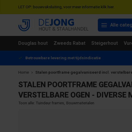
LET OP: bouwvaksluiting, voor meer informatie klik hier.
Alle cate
Douglas hout
Zweeds Rabat
Steigerhout
Vur
Betrouwbare levering met tijdsindicatie
Home
Stalen poortframe gegalvaniseerd incl. verstelbar
STALEN POORTFRAME GEGALVAN
VERSTELBARE OGEN - DIVERSE
Toon alle:
Tuindeur frames
,
Bouwmaterialen