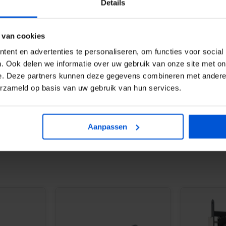
Details
 van cookies
ent en advertenties te personaliseren, om functies voor social
. Ook delen we informatie over uw gebruik van onze site met on
en zowel boven als onder
e. Deze partners kunnen deze gegevens combineren met andere i
deur van 180, of 200 cm hoog.
erzameld op basis van uw gebruik van hun services.
d tussen palen van minimaal 7 x
nop de palen.
Aanpassen
TABS