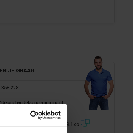
EN JE GRAAG
 358 228
@dejonghandelsonderneming.nl
3194
klanten geven ons een 9.1 op