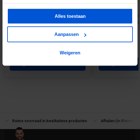
Poort |Stripes | Vuren | Groen
Hardhouten paal 6.5 
Alles toestaan
Verduurzaamd | B100 x 179 CM
geschaafd met V-gr
Aanpassen
€29,50
€149,95
Vanaf 23,16
Weigeren
Voeg toe
Voeg toe
Ruime voorraad in kwalitatieve producten
Afhalen (in Rhenen) m