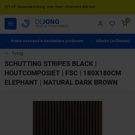
LET OP: bouwvaksluiting, voor meer informatie klik hier.
0
Ruime voorraad in kwalitatieve producten
Afhalen (in Rhenen) mo
Terug
SCHUTTING STRIPES BLACK |
HOUTCOMPOSIET | FSC | 180X180CM
ELEPHANT | NATURAL DARK BROWN