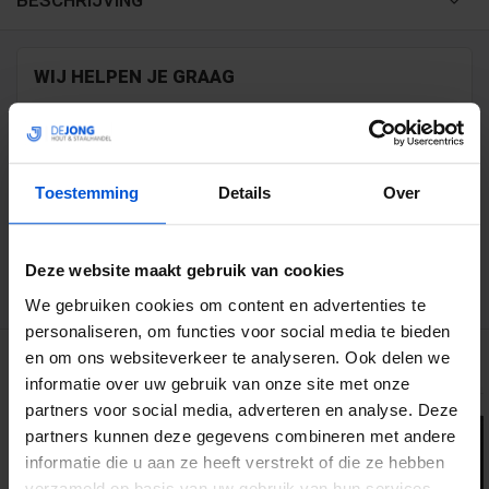
BESCHRIJVING
WIJ HELPEN JE GRAAG
0317 358 228
info@dejonghandelsonderneming.nl
Toestemming
Details
Over
Deze website maakt gebruik van cookies
3194
klanten geven ons een 9.1 op
We gebruiken cookies om content en advertenties te
personaliseren, om functies voor social media te bieden
GERELATEERDE PRODUCTEN
en om ons websiteverkeer te analyseren. Ook delen we
informatie over uw gebruik van onze site met onze
partners voor social media, adverteren en analyse. Deze
partners kunnen deze gegevens combineren met andere
informatie die u aan ze heeft verstrekt of die ze hebben
verzameld op basis van uw gebruik van hun services.