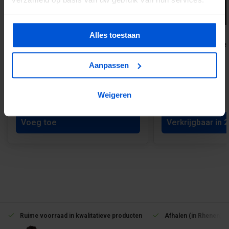
Alles toestaan
Tuindeur Stripes black |
Elephant Composiet
Houtcomposiet | 40x900x1800mm
6.8 x 6.8 cm
natural dark brown
Aanpassen
Weigeren
€272,95
Vanaf 21,62
Voeg toe
Verkrijgbaar in 
Ruime voorraad in kwalitatieve producten
Afhalen (in Rhenen) m