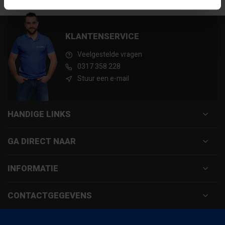
Ruime voorraad in kwalitatieve producten
Afhalen (in Rhenen) m
KLANTENSERVICE
Veelgestelde vragen
0317 358 228
Stuur een e-mail
HANDIGE LINKS
GA DIRECT NAAR
INFORMATIE
CONTACTGEGEVENS