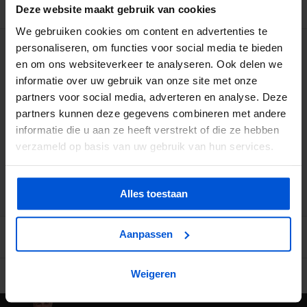
BESCHRIJVING
Deze website maakt gebruik van cookies
We gebruiken cookies om content en advertenties te
personaliseren, om functies voor social media te bieden
WIJ HELPEN JE GRAAG
en om ons websiteverkeer te analyseren. Ook delen we
informatie over uw gebruik van onze site met onze
0317 358 228
partners voor social media, adverteren en analyse. Deze
partners kunnen deze gegevens combineren met andere
info@dejonghandelsonderneming.nl
informatie die u aan ze heeft verstrekt of die ze hebben
verzameld op basis van uw gebruik van hun services.
3194
klanten geven ons een 9.1 op
Alles toestaan
Aanpassen
Weigeren
Ruime voorraad in kwalitatieve producten
Afhalen (in Rhenen) m