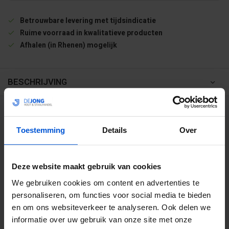
Betrouwbare levering met tijdsindicatie
Ruime voorraad in kwalitatieve producten
Afhalen (in Rhenen) mogelijk
BESCHRIJVING
WIJ HELPEN JE GRAAG
Toestemming
Details
Over
0317 358 228
Deze website maakt gebruik van cookies
info@dejonghandelsonderneming.nl
We gebruiken cookies om content en advertenties te
personaliseren, om functies voor social media te bieden
en om ons websiteverkeer te analyseren. Ook delen we
3194
klanten geven ons een 9.1 op
informatie over uw gebruik van onze site met onze