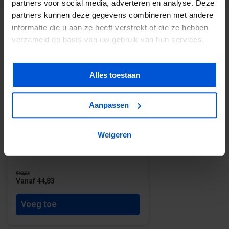
partners voor social media, adverteren en analyse. Deze
partners kunnen deze gegevens combineren met andere
GERELATEERDE PRODUCTEN
informatie die u aan ze heeft verstrekt of die ze hebben
verzameld op basis van uw gebruik van hun services.
Alles toestaan
-20%
Aanpassen
Populieren multiplex Gegrond 9 mm
Weigeren
- 122 x 250 cm
€62,26
Vanaf 44,83
Voeg toe