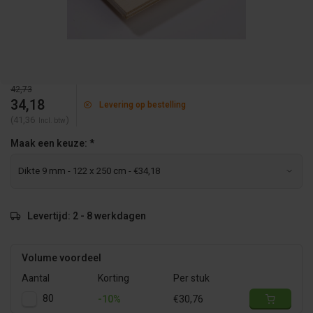
42,73
34,18
Levering op bestelling
(41,36
)
Incl. btw
Maak een keuze:
*
Levertijd: 2 - 8 werkdagen
Volume voordeel
Aantal
Korting
Per stuk
80
-10%
€30,76