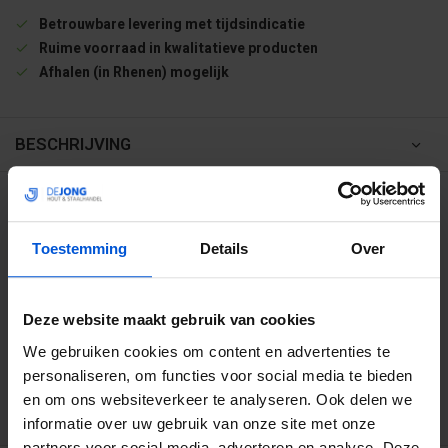
Betrouwbare levering met tijdsindicatie
Ruime voorraad in kwalitatieve producten
Afhalen (in Rhenen) mogelijk
BESCHRIJVING
WIJ HELPEN JE GRAAG
Toestemming
Details
Over
0317 358 228
info@dejonghandelsonderneming.nl
Deze website maakt gebruik van cookies
We gebruiken cookies om content en advertenties te
personaliseren, om functies voor social media te bieden
3194
klanten geven ons een 9.1 op
en om ons websiteverkeer te analyseren. Ook delen we
informatie over uw gebruik van onze site met onze
partners voor social media, adverteren en analyse. Deze